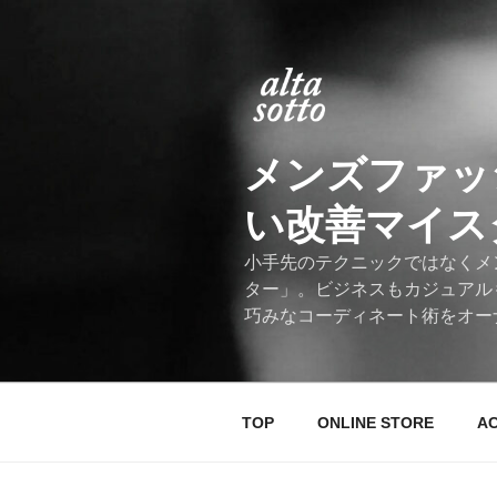
コ
ン
テ
ン
ツ
へ
メンズファッ
ス
キ
い改善マイスター
ッ
プ
小手先のテクニックではなくメ
ター」。ビジネスもカジュアル
巧みなコーディネート術をオー
TOP
ONLINE STORE
A