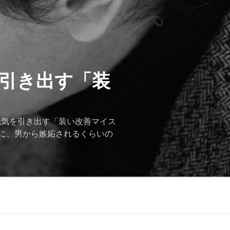
を引き出す「装
色気を引き出す「装い改善マイス
に、男から嫉妬されるくらいの