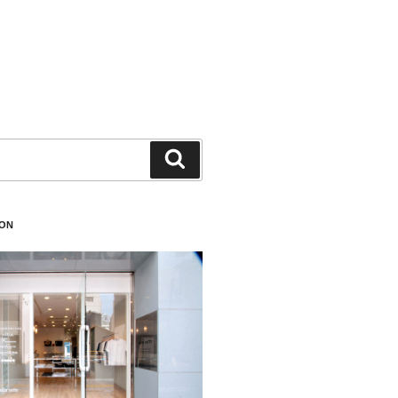
検
索
ION