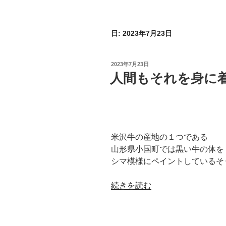
日:
2023年7月23日
投
2023年7月23日
稿
人間もそれを身に
日:
米沢牛の産地の１つである
山形県小国町では黒い牛の体を
シマ模様にペイントしているそ
“人
続きを読む
間
も
そ