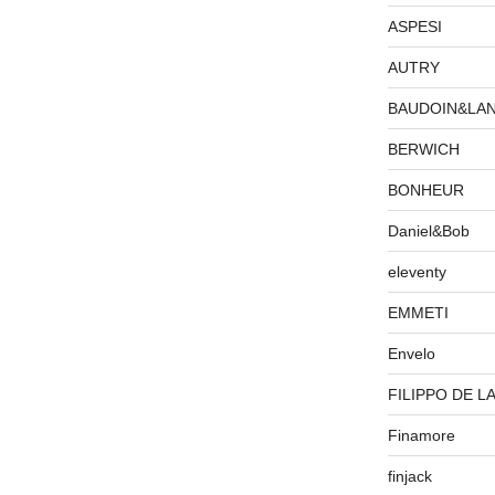
ASPESI
AUTRY
BAUDOIN&LA
BERWICH
BONHEUR
Daniel&Bob
eleventy
EMMETI
Envelo
FILIPPO DE L
Finamore
finjack