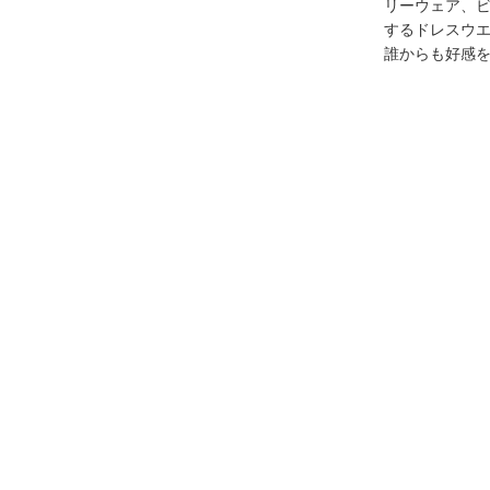
リーウェア、
するドレスウ
誰からも好感