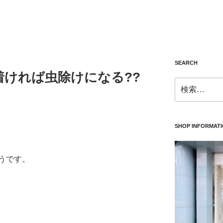
SEARCH
着ければ虫除けになる??
検
索:
SHOP INFORMAT
うです。