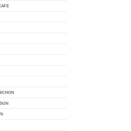
CAFE
NICHON
DSGN
RI