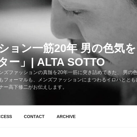
ション一筋20年 男の色気
」| ALTA SOTTO
ンズファッションの真髄を20年一筋に突き詰めてきた、 男の
もフォーマルも、メンズファッションにまつわるイロハととも
ナー高下修二がお伝えします。
CCESS
CONTACT
ARCHIVE