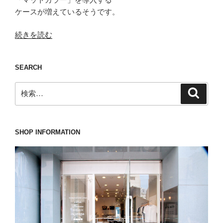
ケースが増えているそうです。
“や
続きを読む
は
り
SEARCH
ツ
ヤ
検
検
は
索
索:
あ
っ
た
SHOP INFORMATION
ほ
う
が
い
い、
磨
き