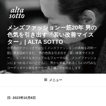
コ
ン
テ
ン
ツ
メンズファッション一筋20年 男の
へ
色気を引き出す「装い改善マイス
ス
ター」| ALTA SOTTO
キ
ッ
小手先のテクニックではなくメンズファッションの真髄を20年一
筋に突き詰めてきた、 男の色気を引き出す「装い改善マイスタ
プ
ー」。ビジネスもカジュアルもフォーマルも、メンズファッショ
ンにまつわるイロハとともに、男から嫉妬されるくらいの巧みな
コーディネート術をオーナー高下修二がお伝えします。
メニュー
日:
2023年10月8日