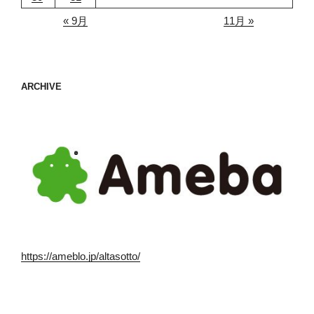
« 9月
11月 »
ARCHIVE
https://ameblo.jp/altasotto/