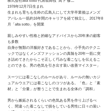
株式会社alta sotto 代表取締役 高下 修二
1978年12月7日生まれ
生まれも育ちも生粋の広島人にして大学卒業後はメンズ
アパレル一筋約16年間のキャリアを経て独立し、2017年8
月「alta sotto」を開業
親しみやすい性格と的確なアドバイスから20年来の顧客
も多数
自身が無類の洋服好きであることから、小手先のテクニ
ックではなくメンズファッションの真髄を20年一筋に突
き詰めてきたからこそ正しく巧みな着こなしを伝えるこ
とのできる、男の色気を引き出す装い改善マイスター」
スーツには着こなしのルールがあり、ルールの無いカジ
ュアルウエアには着こなしのコツがある。「色」と「素
材」と「分量」が整うことで生まれる全体の「調和」
男から嫉妬されるくらいの色気ある男を作り上げるべ
く、間違った着こなしで損をしている男性に日々の装い