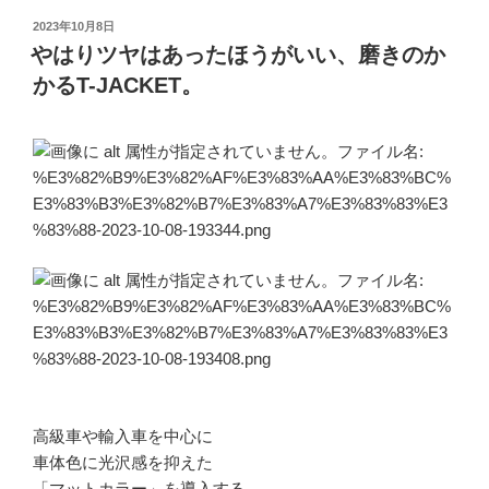
投
2023年10月8日
稿
やはりツヤはあったほうがいい、磨きのか
日:
かるT-JACKET。
高級車や輸入車を中心に
車体色に光沢感を抑えた
「マットカラー」を導入する