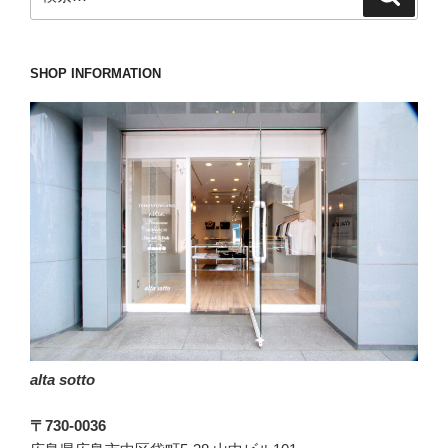
索
索:
だ
か
ら
SHOP INFORMATION
こ
そ
ト
ゥ
モ
ロ
ー
ラ
ン
ド
で
真
alta sotto
夏
の
〒730-0036
大