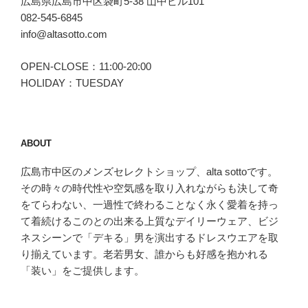
広島県広島市中区袋町5-38 山中ビル101
冒
082-545-6845
険。”
info@altasotto.com
の
OPEN-CLOSE：11:00-20:00
HOLIDAY：TUESDAY
ABOUT
広島市中区のメンズセレクトショップ、alta sottoです。
その時々の時代性や空気感を取り入れながらも決して奇
をてらわない、一過性で終わることなく永く愛着を持っ
て着続けるこのとの出来る上質なデイリーウェア、ビジ
ネスシーンで「デキる」男を演出するドレスウエアを取
り揃えています。老若男女、誰からも好感を抱かれる
「装い」をご提供します。