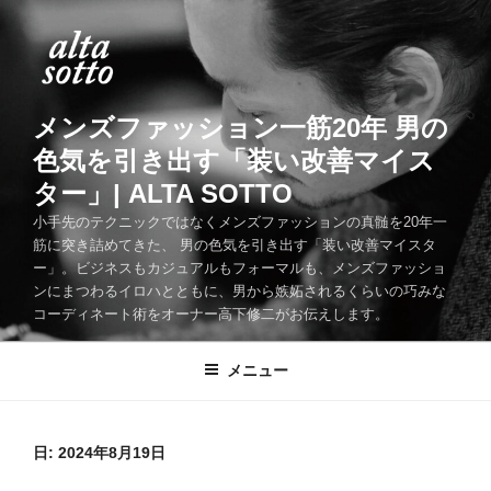
コ
ン
テ
ン
ツ
メンズファッション一筋20年 男の
へ
色気を引き出す「装い改善マイス
ス
ター」| ALTA SOTTO
キ
ッ
小手先のテクニックではなくメンズファッションの真髄を20年一
筋に突き詰めてきた、 男の色気を引き出す「装い改善マイスタ
プ
ー」。ビジネスもカジュアルもフォーマルも、メンズファッショ
ンにまつわるイロハとともに、男から嫉妬されるくらいの巧みな
コーディネート術をオーナー高下修二がお伝えします。
メニュー
日:
2024年8月19日