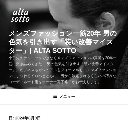
コ
ン
テ
ン
ツ
メンズファッション一筋20年 男の
へ
色気を引き出す「装い改善マイス
ス
ター」| ALTA SOTTO
キ
ッ
小手先のテクニックではなくメンズファッションの真髄を20年一
筋に突き詰めてきた、 男の色気を引き出す「装い改善マイスタ
プ
ー」。ビジネスもカジュアルもフォーマルも、メンズファッショ
ンにまつわるイロハとともに、男から嫉妬されるくらいの巧みな
コーディネート術をオーナー高下修二がお伝えします。
メニュー
日:
2024年8月9日