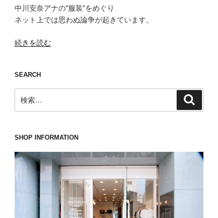
中川安奈アナの”服装”をめぐり
ネット上では思わぬ論争が起きています。
“「何
続きを読む
を
着
SEARCH
よ
う
検
検
が
索
索:
自
由」
で
SHOP INFORMATION
あ
る
こ
と
が”鬼
門”に
な