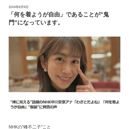
投
2024年8月9日
稿
「何を着ようが自由」であることが”鬼
日:
門”になっています。
NHKの”峰不二子”こと