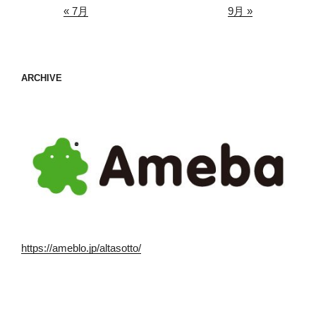
« 7月
9月 »
ARCHIVE
https://ameblo.jp/altasotto/