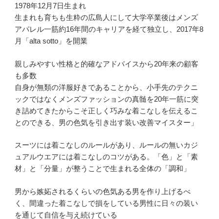
1978年12月7日生まれ
生まれも育ちも生粋の広島人にして大学卒業後はメンズ
アパレル一筋約16年間のキャリアを経て独立し、2017年8
月「alta sotto」を開業
親しみやすい性格と的確なアドバイスから20年来の顧客
も多数
自身が無類の洋服好きであることから、小手先のテクニ
ックではなくメンズファッションの真髄を20年一筋に突
き詰めてきたからこそ正しく巧みな着こなしを伝えるこ
とのできる、男の色気を引き出す装い改善マイスター」
スーツには着こなしのルールがあり、ルールの無いカジ
ュアルウエアには着こなしのコツがある。「色」と「素
材」と「分量」が整うことで生まれる全体の「調和」
男から嫉妬されるくらいの色気ある男を作り上げるべ
く、間違った着こなしで損をしている男性に日々の装い
を通じて自信を与え続けている