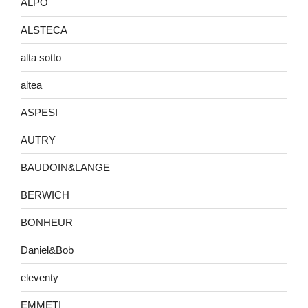
ALPO
ALSTECA
alta sotto
altea
ASPESI
AUTRY
BAUDOIN&LANGE
BERWICH
BONHEUR
Daniel&Bob
eleventy
EMMETI