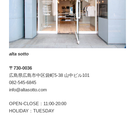
ト
ル
ネ
ッ
ク
に
な
alta sotto
る
eleventy(イ
〒730-0036
レ
広島県広島市中区袋町5-38 山中ビル101
ブ
082-545-6845
ン
info@altasotto.com
テ
ィ)
OPEN-CLOSE：11:00-20:00
と
HOLIDAY：TUESDAY
TOMORROWLAND(ト
ゥ
モ
ロ