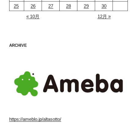
25
26
27
28
29
30
« 10月
12月 »
ARCHIVE
https://ameblo.jp/altasotto/