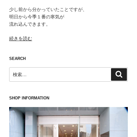
少し前から分かっていたことですが、
明日から今季１番の寒気が
流れ込んできます。
“も
続きを読む
は
や
SEARCH
躊
躇
検
検
し
索
索:
て
い
て
SHOP INFORMATION
は
そ
れ
が
ボ