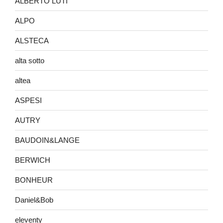
ALBERTO LUTI
ALPO
ALSTECA
alta sotto
altea
ASPESI
AUTRY
BAUDOIN&LANGE
BERWICH
BONHEUR
Daniel&Bob
eleventy