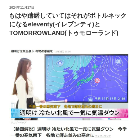
投
2024年11月17日
稿
もはや躊躇していてはそれがボトルネック
日:
になるeleventy(イレブンティ)と
TOMORROWLAND(トゥモローランド)