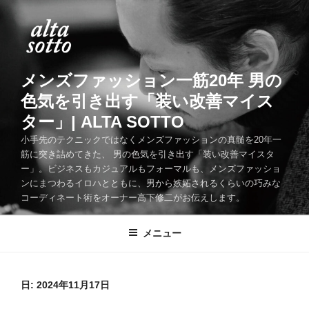
コ
ン
テ
ン
ツ
メンズファッション一筋20年 男の
へ
色気を引き出す「装い改善マイス
ス
ター」| ALTA SOTTO
キ
ッ
小手先のテクニックではなくメンズファッションの真髄を20年一
筋に突き詰めてきた、 男の色気を引き出す「装い改善マイスタ
プ
ー」。ビジネスもカジュアルもフォーマルも、メンズファッショ
ンにまつわるイロハとともに、男から嫉妬されるくらいの巧みな
コーディネート術をオーナー高下修二がお伝えします。
メニュー
日:
2024年11月17日