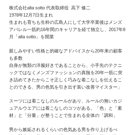
株式会社alta sotto 代表取締役 高下 修二
1978年12月7日生まれ
生まれも育ちも生粋の広島人にして大学卒業後はメンズ
アパレル一筋約16年間のキャリアを経て独立し、2017年8
月「alta sotto」を開業
親しみやすい性格と的確なアドバイスから20年来の顧客
も多数
自身が無類の洋服好きであることから、小手先のテクニ
ックではなくメンズファッションの真髄を20年一筋に突
き詰めてきたからこそ正しく巧みな着こなしを伝えるこ
とのできる、男の色気を引き出す装い改善マイスター」
スーツには着こなしのルールがあり、ルールの無いカジ
ュアルウエアには着こなしのコツがある。「色」と「素
材」と「分量」が整うことで生まれる全体の「調和」
男から嫉妬されるくらいの色気ある男を作り上げるべ