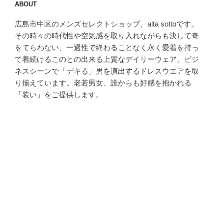
ABOUT
ー
ラ
広島市中区のメンズセレクトショップ、alta sottoです。
ン
その時々の時代性や空気感を取り入れながらも決して奇
ド)”
をてらわない、一過性で終わることなく永く愛着を持っ
の
て着続けるこのとの出来る上質なデイリーウェア、ビジ
ネスシーンで「デキる」男を演出するドレスウエアを取
り揃えています。老若男女、誰からも好感を抱かれる
「装い」をご提供します。