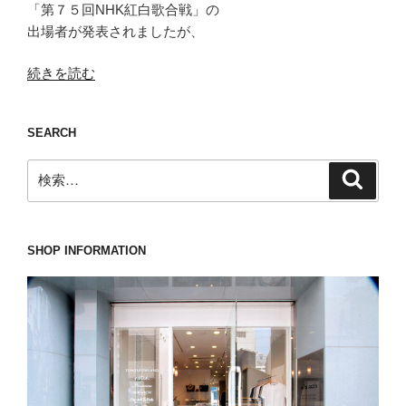
「第７５回NHK紅白歌合戦」の
出場者が発表されましたが、
“紅
続きを読む
白
は
SEARCH
決
し
検
検
て
索
索:
オ
ワ
コ
SHOP INFORMATION
ン
で
は
な
い
ASPESI(ア
ス