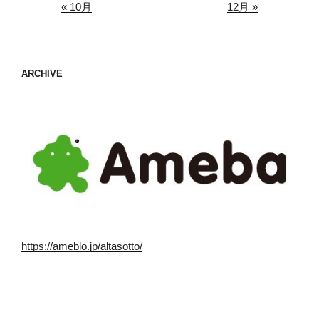
« 10月
12月 »
ARCHIVE
https://ameblo.jp/altasotto/