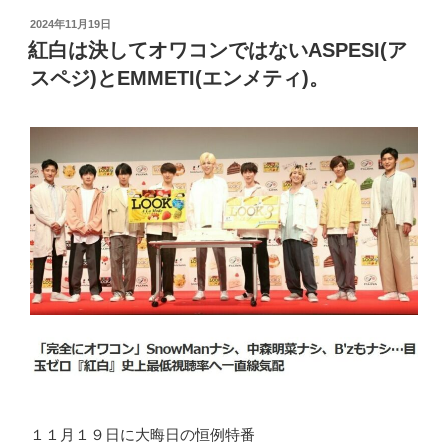
投
2024年11月19日
稿
紅白は決してオワコンではないASPESI(ア
日:
スペジ)とEMMETI(エンメティ)。
１１月１９日に大晦日の恒例特番