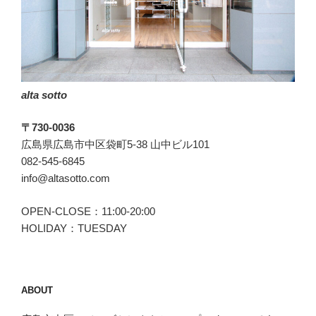
ペ
ジ)
と
EMMETI(エ
ン
alta sotto
メ
テ
〒730-0036
ィ)。”
広島県広島市中区袋町5-38 山中ビル101
の
082-545-6845
info@altasotto.com
OPEN-CLOSE：11:00-20:00
HOLIDAY：TUESDAY
ABOUT