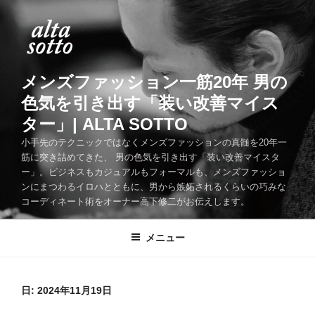
コ
ン
テ
ン
ツ
メンズファッション一筋20年 男の
へ
色気を引き出す「装い改善マイス
ス
ター」| ALTA SOTTO
キ
ッ
小手先のテクニックではなくメンズファッションの真髄を20年一
筋に突き詰めてきた、 男の色気を引き出す「装い改善マイスタ
プ
ー」。ビジネスもカジュアルもフォーマルも、メンズファッショ
ンにまつわるイロハとともに、男から嫉妬されるくらいの巧みな
コーディネート術をオーナー高下修二がお伝えします。
メニュー
日:
2024年11月19日