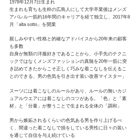
1978年12月7日生まれ
生まれも育ちも生粋の広島人にして大学卒業後はメンズ
アパレル一筋約16年間のキャリアを経て独立し、2017年8
月「alta sotto」を開業
親しみやすい性格と的確なアドバイスから20年来の顧客
も多数
自身が無類の洋服好きであることから、小手先のテクニ
ックではなくメンズファッションの真髄を20年一筋に突
き詰めてきたからこそ正しく巧みな着こなしを伝えるこ
とのできる、男の色気を引き出す装い改善マイスター」
スーツには着こなしのルールがあり、ルールの無いカジ
ュアルウエアには着こなしのコツがある。「色」と「素
材」と「分量」が整うことで生まれる全体の「調和」
男から嫉妬されるくらいの色気ある男を作り上げるべ
く、間違った着こなしで損をしている男性に日々の装い
を通じて自信を与え続けている