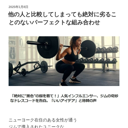
投
2025年1月8日
稿
他の人と比較してしまっても絶対に劣るこ
日:
とのないパーフェクトな組み合わせ
ニューヨーク在住のある女性が通う
ジムで導入されたユニークな