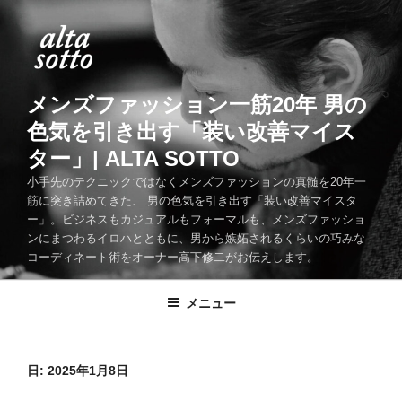
コ
ン
テ
ン
ツ
メンズファッション一筋20年 男の
へ
色気を引き出す「装い改善マイス
ス
ター」| ALTA SOTTO
キ
ッ
小手先のテクニックではなくメンズファッションの真髄を20年一
筋に突き詰めてきた、 男の色気を引き出す「装い改善マイスタ
プ
ー」。ビジネスもカジュアルもフォーマルも、メンズファッショ
ンにまつわるイロハとともに、男から嫉妬されるくらいの巧みな
コーディネート術をオーナー高下修二がお伝えします。
メニュー
日:
2025年1月8日