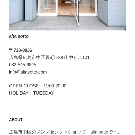
劣
る
こ
と
の
alta sotto
な
い
〒730-0036
パ
広島県広島市中区袋町5-38 山中ビル101
ー
082-545-6845
フ
info@altasotto.com
ェ
ク
OPEN-CLOSE：11:00-20:00
ト
HOLIDAY：TUESDAY
な
組
み
合
ABOUT
わ
せ”
広島市中区のメンズセレクトショップ、alta sottoです。