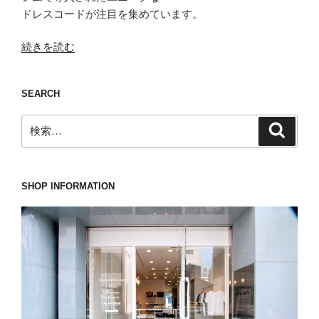
ドレスコードが注目を集めています。
“他
続きを読む
の
人
SEARCH
と
比
検
検
較
索
索:
し
て
し
SHOP INFORMATION
ま
っ
て
も
絶
対
に