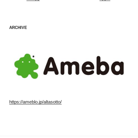
ARCHIVE
https://ameblo.jp/altasotto/