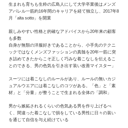
生まれも育ちも生粋の広島人にして大学卒業後はメンズ
アパレル一筋約16年間のキャリアを経て独立し、2017年8
月「alta sotto」を開業
親しみやすい性格と的確なアドバイスから20年来の顧客
も多数
自身が無類の洋服好きであることから、小手先のテクニ
ックではなくメンズファッションの真髄を20年一筋に突
き詰めてきたからこそ正しく巧みな着こなしを伝えるこ
とのできる、男の色気を引き出す装い改善マイスター」
スーツには着こなしのルールがあり、ルールの無いカジ
ュアルウエアには着こなしのコツがある。「色」と「素
材」と「分量」が整うことで生まれる全体の「調和」
男から嫉妬されるくらいの色気ある男を作り上げるべ
く、間違った着こなしで損をしている男性に日々の装い
を通じて自信を与え続けている