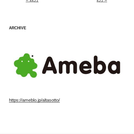
ARCHIVE
https://ameblo.jp/altasotto/