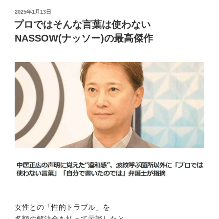
投
2025年1月13日
稿
プロではそんな言葉は使わない
日:
NASSOW(ナッソー)の最高傑作
女性との「性的トラブル」を
多額の解決金を払って示談したと