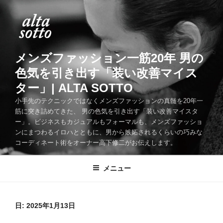
コ
ン
テ
ン
ツ
メンズファッション一筋20年 男の
へ
色気を引き出す「装い改善マイス
ス
ター」| ALTA SOTTO
キ
ッ
小手先のテクニックではなくメンズファッションの真髄を20年一
筋に突き詰めてきた、 男の色気を引き出す「装い改善マイスタ
プ
ー」。ビジネスもカジュアルもフォーマルも、メンズファッショ
ンにまつわるイロハとともに、男から嫉妬されるくらいの巧みな
コーディネート術をオーナー高下修二がお伝えします。
メニュー
日:
2025年1月13日