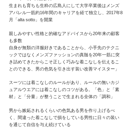
生まれも育ちも生粋の広島人にして大学卒業後はメンズ
アパレル一筋約16年間のキャリアを経て独立し、2017年8
月「alta sotto」を開業
親しみやすい性格と的確なアドバイスから20年来の顧客
も多数
自身が無類の洋服好きであることから、小手先のテクニ
ックではなくメンズファッションの真髄を20年一筋に突
き詰めてきたからこそ正しく巧みな着こなしを伝えるこ
とのできる、男の色気を引き出す装い改善マイスター」
スーツには着こなしのルールがあり、ルールの無いカジ
ュアルウエアには着こなしのコツがある。「色」と「素
材」と「分量」が整うことで生まれる全体の「調和」
男から嫉妬されるくらいの色気ある男を作り上げるべ
く、間違った着こなしで損をしている男性に日々の装い
を通じて自信を与え続けている