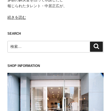
報じられたタレント・中居正広が、
“プ
続きを読む
ロ
で
SEARCH
は
そ
検
検
ん
索
索:
な
言
葉
SHOP INFORMATION
は
使
わ
な
い
NASSOW(ナ
ッ