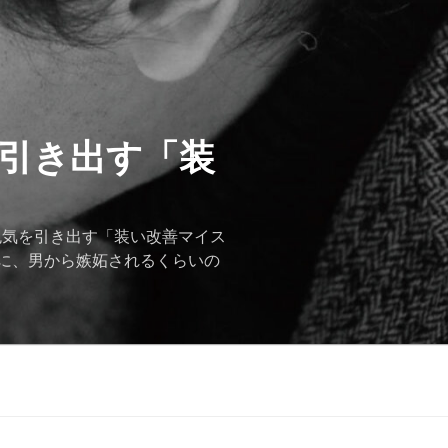
を引き出す「装
色気を引き出す「装い改善マイス
に、男から嫉妬されるくらいの