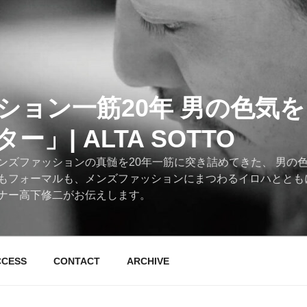
ション一筋20年 男の色気
」| ALTA SOTTO
ンズファッションの真髄を20年一筋に突き詰めてきた、 男の
もフォーマルも、メンズファッションにまつわるイロハととも
ナー高下修二がお伝えします。
CCESS
CONTACT
ARCHIVE