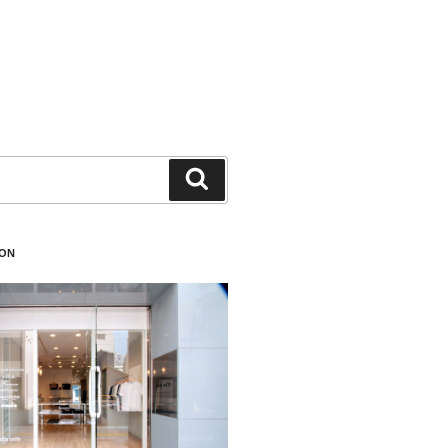
検
索
ION