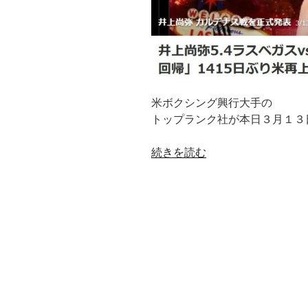
米ボクシング興行大手の
トップランク社が本日３月１３
“入
続きを読む
荷
と
完
売
を
繰
り
返
し