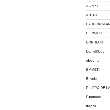
ASPESI
AUTRY
BAUDOIN&LA
BERWICH
BONHEUR
Daniel&Bob
eleventy
EMMETI
Envelo
FILIPPO DE L
Finamore
finjack