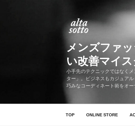
コ
ン
テ
ン
ツ
へ
メンズファッ
ス
キ
い改善マイスター
ッ
プ
小手先のテクニックではなくメ
ター」。ビジネスもカジュアル
巧みなコーディネート術をオー
TOP
ONLINE STORE
A