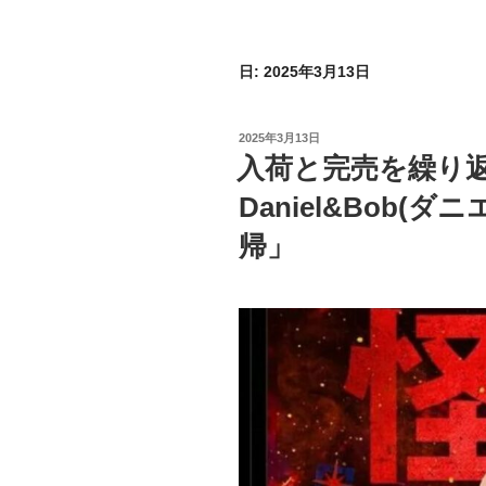
日:
2025年3月13日
投
2025年3月13日
稿
入荷と完売を繰り
日:
Daniel&Bob(
帰」