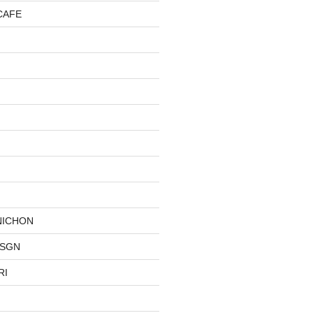
CAFE
NICHON
DSGN
RI