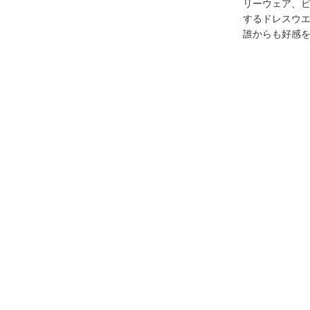
リーウェア、
するドレスウ
誰からも好感