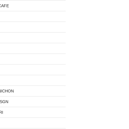
CAFE
NICHON
DSGN
RI