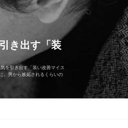
を引き出す「装
色気を引き出す「装い改善マイス
に、男から嫉妬されるくらいの