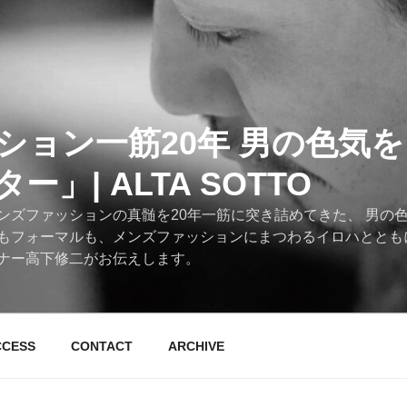
ション一筋20年 男の色気
」| ALTA SOTTO
ンズファッションの真髄を20年一筋に突き詰めてきた、 男の
もフォーマルも、メンズファッションにまつわるイロハととも
ナー高下修二がお伝えします。
CCESS
CONTACT
ARCHIVE