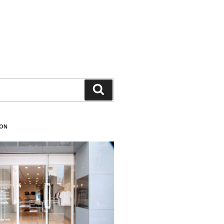
検
索
ION