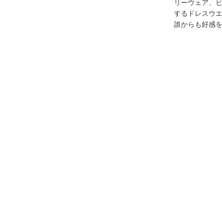
リーウェア、
するドレスウ
誰からも好感