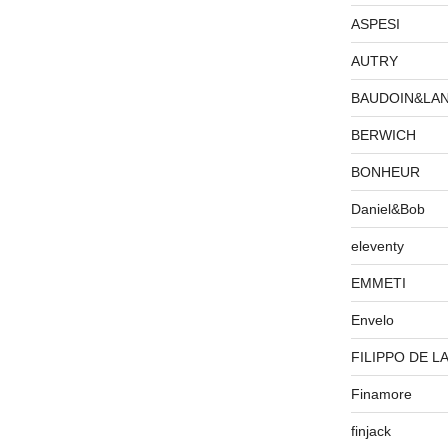
ASPESI
AUTRY
BAUDOIN&LA
BERWICH
BONHEUR
Daniel&Bob
eleventy
EMMETI
Envelo
FILIPPO DE L
Finamore
finjack