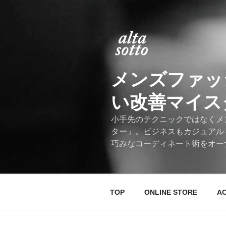
コ
ン
テ
ン
ツ
へ
メンズファッ
ス
キ
い改善マイスター
ッ
プ
小手先のテクニックではなくメ
ター」。ビジネスもカジュアル
巧みなコーディネート術をオー
TOP
ONLINE STORE
A