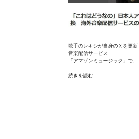
歌手のレキシが自身のＸを更新
音楽配信サービス
「アマゾンミュージック」で、
“「ひ
続きを読む
か
れ
て
な
く
な
る」
こ