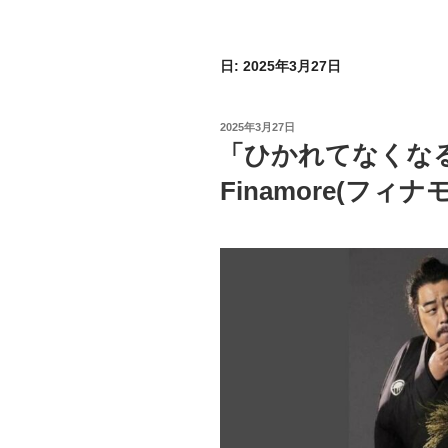
日:
2025年3月27日
投
2025年3月27日
稿
「ひかれてなくな
日:
Finamore(フィ