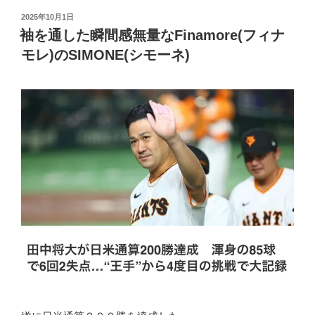
投
2025年10月1日
稿
袖を通した瞬間感無量なFinamore(フィナ
日:
モレ)のSIMONE(シモーネ)