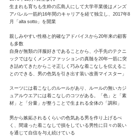
生まれも育ちも生粋の広島人にして大学卒業後はメンズ
アパレル一筋約16年間のキャリアを経て独立し、2017年8
月「alta sotto」を開業
親しみやすい性格と的確なアドバイスから20年来の顧客
も多数
自身が無類の洋服好きであることから、小手先のテクニ
ックではなくメンズファッションの真髄を20年一筋に突
き詰めてきたからこそ正しく巧みな着こなしを伝えるこ
とのできる、男の色気を引き出す装い改善マイスター」
スーツには着こなしのルールがあり、ルールの無いカジ
ュアルウエアには着こなしのコツがある。「色」と「素
材」と「分量」が整うことで生まれる全体の「調和」
男から嫉妬されるくらいの色気ある男を作り上げるべ
く、間違った着こなしで損をしている男性に日々の装い
を通じて自信を与え続けている