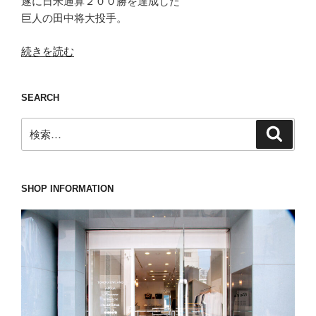
遂に日米通算２００勝を達成した
巨人の田中将大投手。
“袖
続きを読む
を
通
SEARCH
し
た
検
検
瞬
索
索:
間
感
無
SHOP INFORMATION
量
な
Finamore(フ
ィ
ナ
モ
レ)