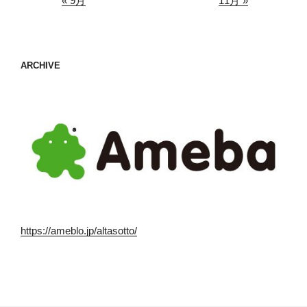
« 9月
11月 »
ARCHIVE
https://ameblo.jp/altasotto/