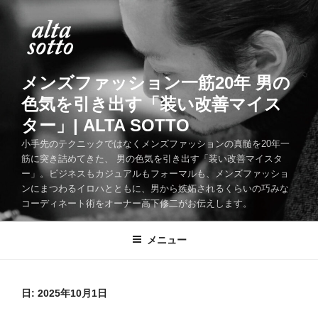
コ
ン
テ
ン
ツ
メンズファッション一筋20年 男の
へ
色気を引き出す「装い改善マイス
ス
ター」| ALTA SOTTO
キ
ッ
小手先のテクニックではなくメンズファッションの真髄を20年一
筋に突き詰めてきた、 男の色気を引き出す「装い改善マイスタ
プ
ー」。ビジネスもカジュアルもフォーマルも、メンズファッショ
ンにまつわるイロハとともに、男から嫉妬されるくらいの巧みな
コーディネート術をオーナー高下修二がお伝えします。
メニュー
日:
2025年10月1日