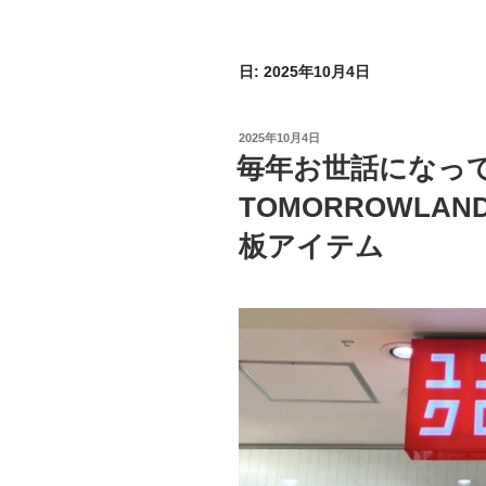
日:
2025年10月4日
投
2025年10月4日
稿
毎年お世話になっ
日:
TOMORROWLA
板アイテム