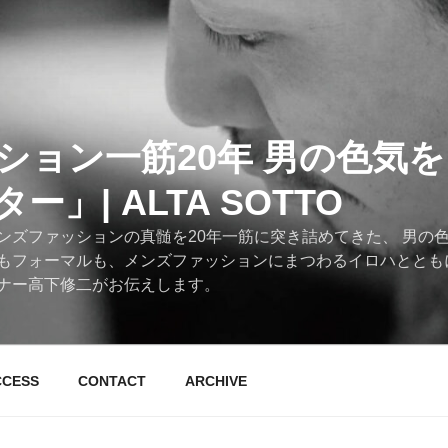
ション一筋20年 男の色気
」| ALTA SOTTO
ンズファッションの真髄を20年一筋に突き詰めてきた、 男の
もフォーマルも、メンズファッションにまつわるイロハととも
ナー高下修二がお伝えします。
CCESS
CONTACT
ARCHIVE