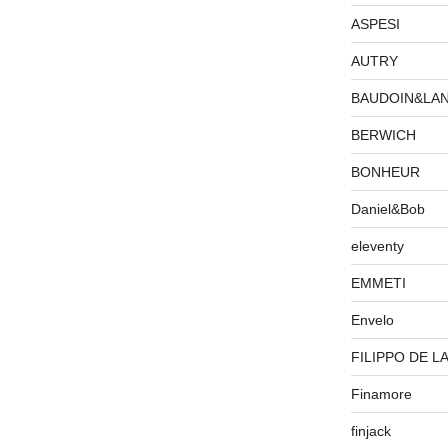
ASPESI
AUTRY
BAUDOIN&LA
BERWICH
BONHEUR
Daniel&Bob
eleventy
EMMETI
Envelo
FILIPPO DE L
Finamore
finjack