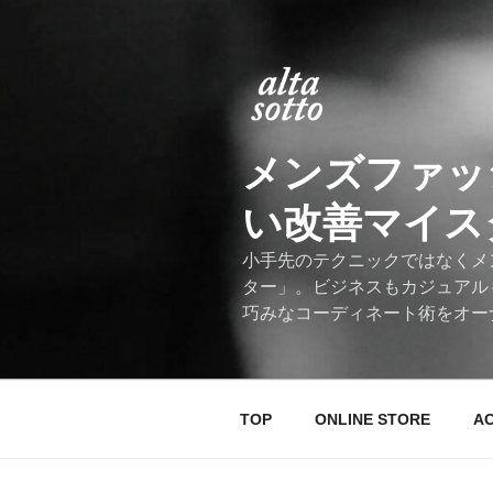
コ
ン
テ
ン
ツ
へ
メンズファッ
ス
キ
い改善マイスター
ッ
プ
小手先のテクニックではなくメ
ター」。ビジネスもカジュアル
巧みなコーディネート術をオー
TOP
ONLINE STORE
A