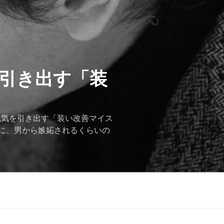
を引き出す「装
色気を引き出す「装い改善マイス
に、男から嫉妬されるくらいの