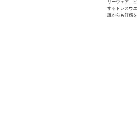
リーウェア、
するドレスウ
誰からも好感