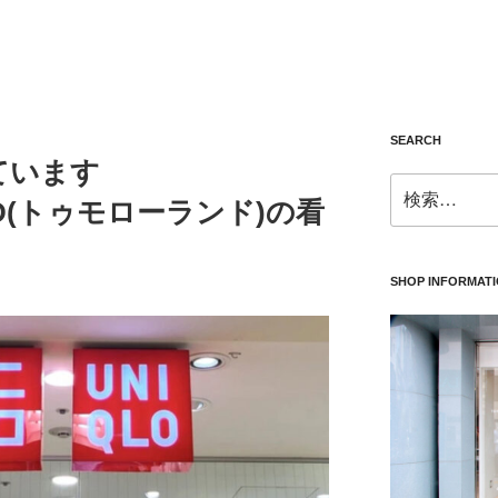
SEARCH
ています
検
ND(トゥモローランド)の看
索:
SHOP INFORMAT