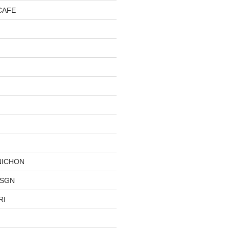
CAFE
NICHON
DSGN
RI