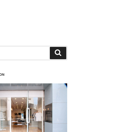
検
索
ION