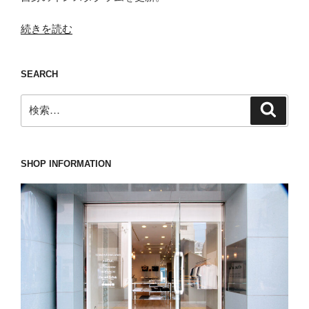
“レ
続きを読む
コ
ー
SEARCH
ド
ジ
検
検
ャ
索
索:
ケ
ッ
ト
SHOP INFORMATION
の
よ
う
な
IN
THE
BOX(イ
ン