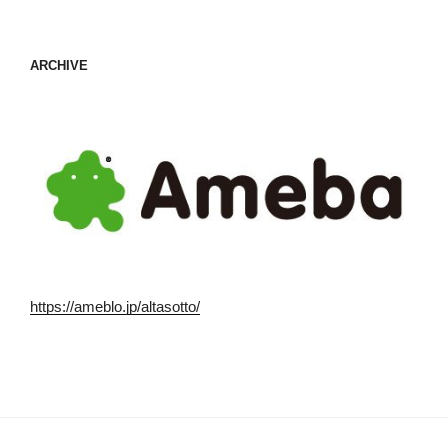
ARCHIVE
https://ameblo.jp/altasotto/