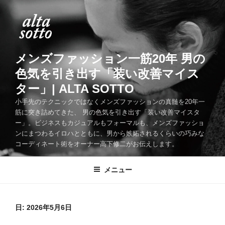
コ
ン
テ
ン
ツ
メンズファッション一筋20年 男の
へ
色気を引き出す「装い改善マイス
ス
ター」| ALTA SOTTO
キ
ッ
小手先のテクニックではなくメンズファッションの真髄を20年一
筋に突き詰めてきた、 男の色気を引き出す「装い改善マイスタ
プ
ー」。ビジネスもカジュアルもフォーマルも、メンズファッショ
ンにまつわるイロハとともに、男から嫉妬されるくらいの巧みな
コーディネート術をオーナー高下修二がお伝えします。
メニュー
日:
2026年5月6日