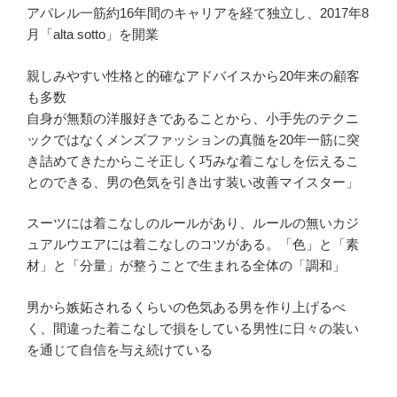
アパレル一筋約16年間のキャリアを経て独立し、2017年8
月「alta sotto」を開業
親しみやすい性格と的確なアドバイスから20年来の顧客
も多数
自身が無類の洋服好きであることから、小手先のテクニ
ックではなくメンズファッションの真髄を20年一筋に突
き詰めてきたからこそ正しく巧みな着こなしを伝えるこ
とのできる、男の色気を引き出す装い改善マイスター」
スーツには着こなしのルールがあり、ルールの無いカジ
ュアルウエアには着こなしのコツがある。「色」と「素
材」と「分量」が整うことで生まれる全体の「調和」
男から嫉妬されるくらいの色気ある男を作り上げるべ
く、間違った着こなしで損をしている男性に日々の装い
を通じて自信を与え続けている