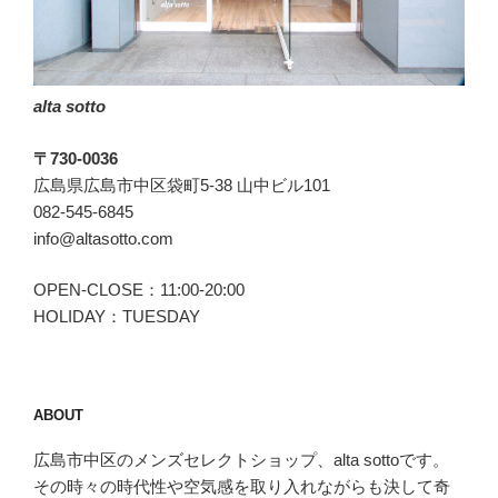
ザ
ボ
ッ
ク
alta sotto
ス)
の
〒730-0036
プ
広島県広島市中区袋町5-38 山中ビル101
リ
082-545-6845
ン
info@altasotto.com
ト
Ｔ
OPEN-CLOSE：11:00-20:00
シ
HOLIDAY：TUESDAY
ャ
ツ”
の
ABOUT
広島市中区のメンズセレクトショップ、alta sottoです。
その時々の時代性や空気感を取り入れながらも決して奇