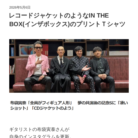
投
2026年5月6日
稿
レコードジャケットのようなIN THE
日:
BOX(インザボックス)のプリントＴシャツ
ギタリストの布袋寅泰さんが
自身のインスタグラムを更新。