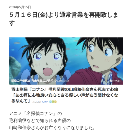
投
2026年5月15日
稿
５月１６日(金)より通常営業を再開致しま
日:
す
アニメ「名探偵コナン」の
毛利蘭役などで知られる声優の
山崎和佳奈さんがお亡くなりになりました。