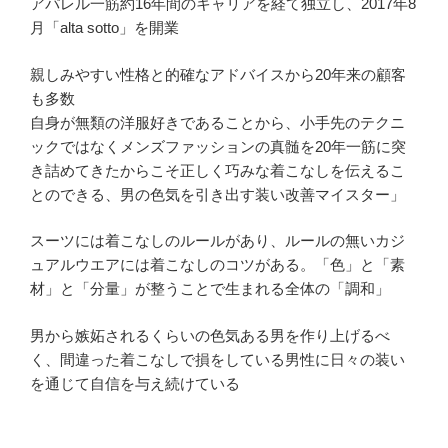
アパレル一筋約16年間のキャリアを経て独立し、2017年8
月「alta sotto」を開業
親しみやすい性格と的確なアドバイスから20年来の顧客
も多数
自身が無類の洋服好きであることから、小手先のテクニ
ックではなくメンズファッションの真髄を20年一筋に突
き詰めてきたからこそ正しく巧みな着こなしを伝えるこ
とのできる、男の色気を引き出す装い改善マイスター」
スーツには着こなしのルールがあり、ルールの無いカジ
ュアルウエアには着こなしのコツがある。「色」と「素
材」と「分量」が整うことで生まれる全体の「調和」
男から嫉妬されるくらいの色気ある男を作り上げるべ
く、間違った着こなしで損をしている男性に日々の装い
を通じて自信を与え続けている