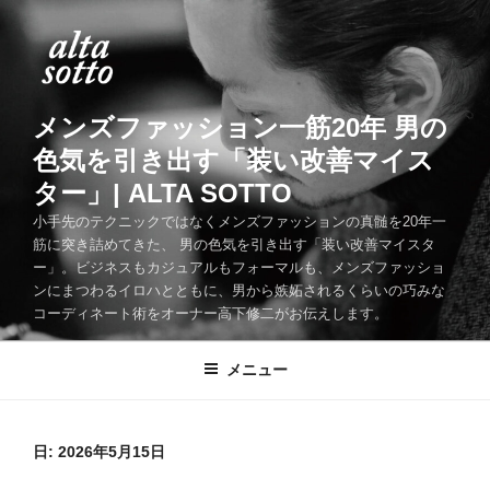
コ
ン
テ
ン
ツ
メンズファッション一筋20年 男の
へ
色気を引き出す「装い改善マイス
ス
ター」| ALTA SOTTO
キ
ッ
小手先のテクニックではなくメンズファッションの真髄を20年一
筋に突き詰めてきた、 男の色気を引き出す「装い改善マイスタ
プ
ー」。ビジネスもカジュアルもフォーマルも、メンズファッショ
ンにまつわるイロハとともに、男から嫉妬されるくらいの巧みな
コーディネート術をオーナー高下修二がお伝えします。
メニュー
日:
2026年5月15日