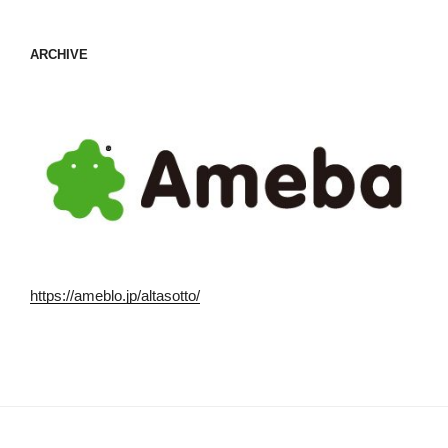
ARCHIVE
https://ameblo.jp/altasotto/