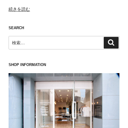
“５
続きを読む
月
１
SEARCH
６
日
検
検
(金)
索
索:
よ
り
通
SHOP INFORMATION
常
営
業
を
再
開
致
し
ま