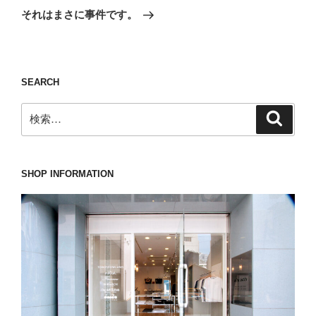
の
ー
それはまさに事件です。
投
シ
稿
ョ
ン
SEARCH
検
検
索
索:
SHOP INFORMATION