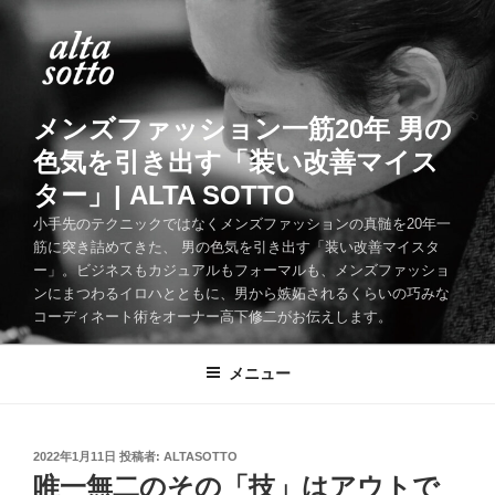
コ
ン
テ
ン
ツ
メンズファッション一筋20年 男の
へ
色気を引き出す「装い改善マイス
ス
ター」| ALTA SOTTO
キ
ッ
小手先のテクニックではなくメンズファッションの真髄を20年一
筋に突き詰めてきた、 男の色気を引き出す「装い改善マイスタ
プ
ー」。ビジネスもカジュアルもフォーマルも、メンズファッショ
ンにまつわるイロハとともに、男から嫉妬されるくらいの巧みな
コーディネート術をオーナー高下修二がお伝えします。
メニュー
投
2022年1月11日
投稿者:
ALTASOTTO
稿
唯一無二のその「技」はアウトで
日: