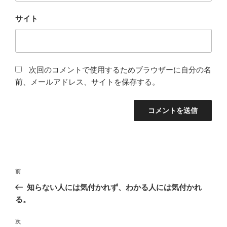
サイト
次回のコメントで使用するためブラウザーに自分の名
前、メールアドレス、サイトを保存する。
投
前
前
稿
の
知らない人には気付かれず、わかる人には気付かれ
ナ
投
る。
ビ
稿
ゲ
次
次