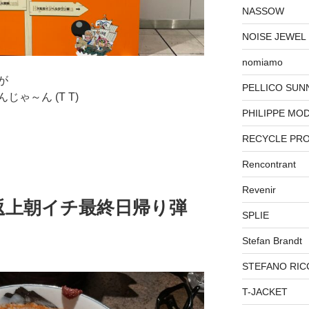
NASSOW
NOISE JEWEL
nomiamo
が
PELLICO SUN
ゃ～ん (T T)
PHILIPPE MO
RECYCLE PR
Rencontrant
Revenir
返上朝イチ最終日帰り弾
SPLIE
Stefan Brandt
STEFANO RIC
T-JACKET