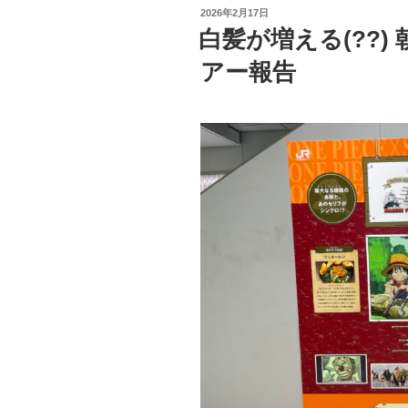
宿
投
2026年2月17日
題
稿
白髪が増える(??)
日:
を
アー報告
抱
え
て
台
風
と
対
峙
し
な
が
ら
帰
広
す
る