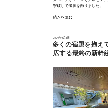
と
撃破して優勝を飾りました。
い
か
“次
続きを読む
ん
な
せ
る
ん”
ワ
の
投
2026年6月2日
ー
稿
多くの宿題を抱え
日:
ル
広する最終の新幹
ド
カ
ッ
プ
は
４
年
後、
ひ
と