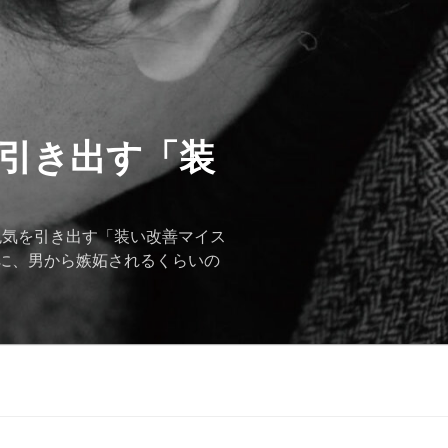
を引き出す「装
色気を引き出す「装い改善マイス
に、男から嫉妬されるくらいの