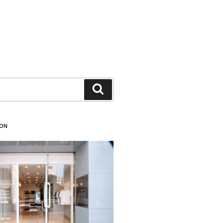
検
索
ION