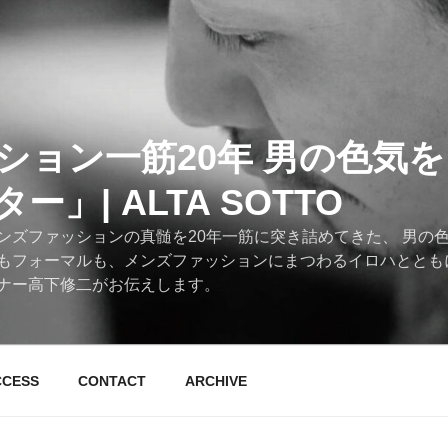
ション一筋20年 男の色気
」| ALTA SOTTO
ンズファッションの真髄を20年一筋に突き詰めてきた、 男の
もフォーマルも、メンズファッションにまつわるイロハととも
ナー高下修二がお伝えします。
CCESS
CONTACT
ARCHIVE