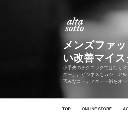
コ
ン
テ
ン
ツ
へ
メンズファッ
ス
キ
い改善マイスター
ッ
プ
小手先のテクニックではなくメ
ター」。ビジネスもカジュアル
巧みなコーディネート術をオー
TOP
ONLINE STORE
A