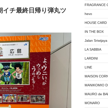
FRAGRANCE 
 朝イチ最終日帰り弾丸ツ
hevo
HOUSE CARD
IN THE BOX
Jalan Sriwijaya
LA SABBIA
LARDINI
LINE
MAISON COR
MANIKOMIO 
MAURO de BA
MONARO