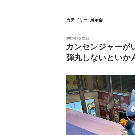
カテゴリー:
展示会
投
2026年7月21日
稿
カンセンジャーが
日:
弾丸しないといか