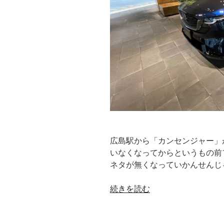
ま
ず
見
据
え
る
の
は
半
年
後”
の
広島駅から「カンセンジャー」
いなくなってからというもの前
ネタが無くなっていかんせんじゃ
“多
続きを読む
く
の