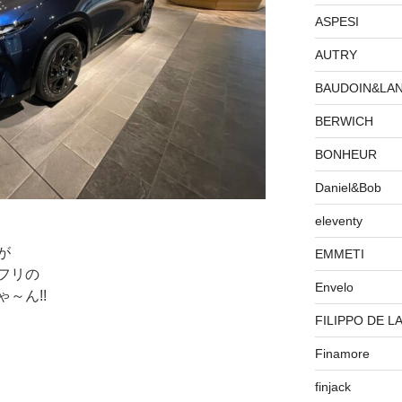
ASPESI
AUTRY
BAUDOIN&LA
BERWICH
BONHEUR
Daniel&Bob
eleventy
が
EMMETI
フリの
Envelo
～ん!!
FILIPPO DE L
Finamore
finjack