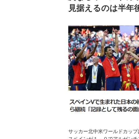
見据えるのは半年
ー
が
い
よ
う
が
い
ま
い
が
日
帰
り
弾
丸
し
な
サッカー北中米ワールドカップ
い
スペインが１－０でアルゼンチ