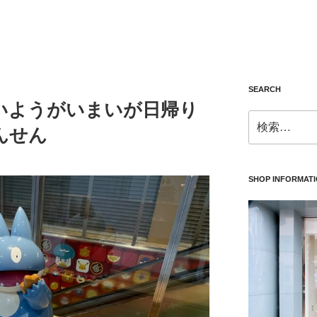
SEARCH
いようがいまいが日帰り
検
んせん
索:
SHOP INFORMAT