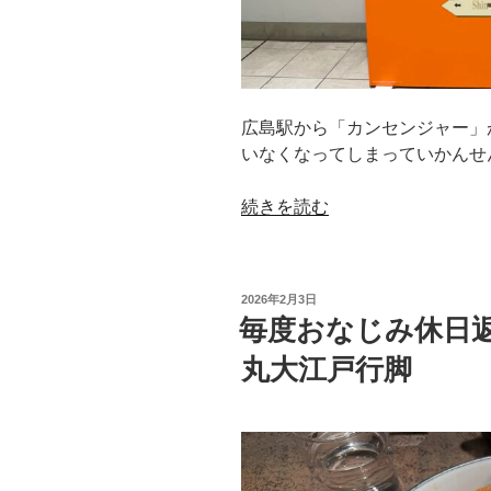
最
終
の
新
幹
広島駅から「カンセンジャー」
線”
いなくなってしまっていかんせんじ
の
“白
続きを読む
髪
が
増
投
2026年2月3日
え
稿
毎度おなじみ休日
日:
る
丸大江戸行脚
(??)
朝
イ
チ
最