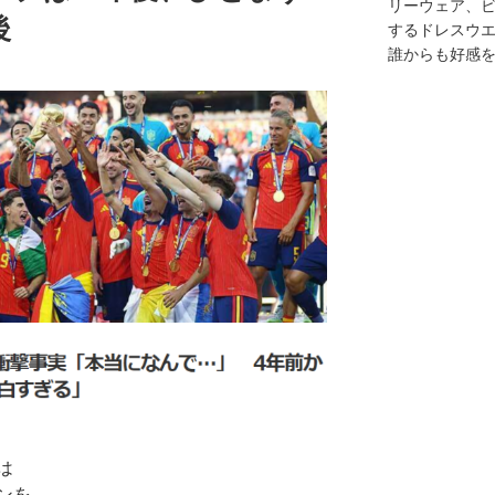
リーウェア、
後
するドレスウ
誰からも好感
は
ンを