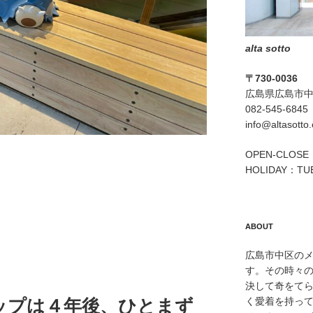
alta sotto
〒730-0036
広島県広島市中区
082-545-6845
info@altasotto
OPEN-CLOSE：
HOLIDAY：TU
ABOUT
広島市中区のメン
す。その時々
決して奇をて
ップは４年後、ひとまず
く愛着を持っ