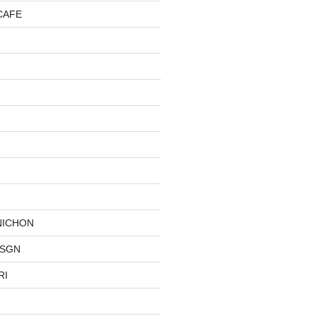
CAFE
NICHON
DSGN
RI