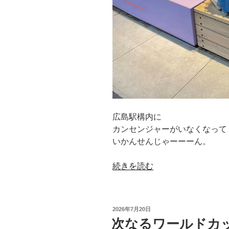
広島駅構内に
カンセンジャーがいなくなって
いかんせんじゃーーーん。
“カ
続きを読む
ン
セ
ン
投
2026年7月20日
ジ
稿
次なるワールドカ
日:
ャ