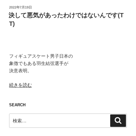
投
2022年7月19日
稿
決して悪気があったわけではないんです(T
日:
T)
フィギュアスケート男子日本の
象徴でもある羽生結弦選手が
決意表明。
“決
続きを読む
し
て
SEARCH
悪
気
検
検
が
索
索:
あ
っ