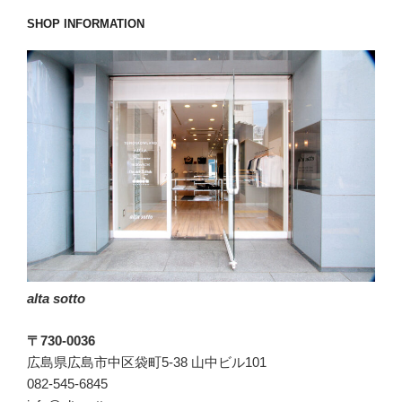
た
SHOP INFORMATION
わ
け
で
は
な
い
ん
で
す
(T
T)”
の
alta sotto
〒730-0036
広島県広島市中区袋町5-38 山中ビル101
082-545-6845