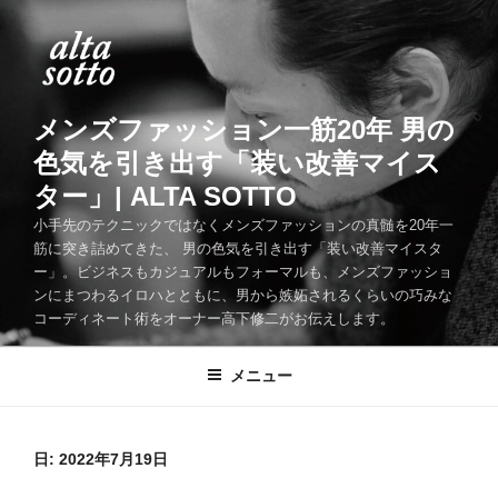
コ
ン
テ
ン
ツ
メンズファッション一筋20年 男の
へ
色気を引き出す「装い改善マイス
ス
ター」| ALTA SOTTO
キ
ッ
小手先のテクニックではなくメンズファッションの真髄を20年一
筋に突き詰めてきた、 男の色気を引き出す「装い改善マイスタ
プ
ー」。ビジネスもカジュアルもフォーマルも、メンズファッショ
ンにまつわるイロハとともに、男から嫉妬されるくらいの巧みな
コーディネート術をオーナー高下修二がお伝えします。
メニュー
日:
2022年7月19日