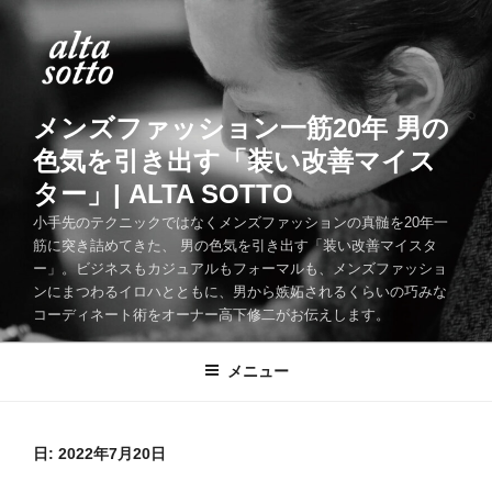
コ
ン
テ
ン
ツ
メンズファッション一筋20年 男の
へ
色気を引き出す「装い改善マイス
ス
ター」| ALTA SOTTO
キ
ッ
小手先のテクニックではなくメンズファッションの真髄を20年一
筋に突き詰めてきた、 男の色気を引き出す「装い改善マイスタ
プ
ー」。ビジネスもカジュアルもフォーマルも、メンズファッショ
ンにまつわるイロハとともに、男から嫉妬されるくらいの巧みな
コーディネート術をオーナー高下修二がお伝えします。
メニュー
日:
2022年7月20日