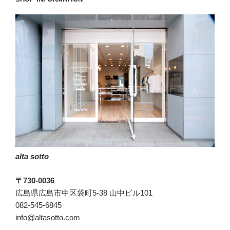
と
慎
重
に
な
り
ま
す。”
の
alta sotto
〒730-0036
広島県広島市中区袋町5-38 山中ビル101
082-545-6845
info@altasotto.com