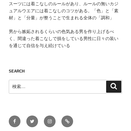
スーツには着こなしのルールがあり、ルールの無いカジ
ュアルウエアには着こなしのコツがある。「色」と「素
材」と「分量」が整うことで生まれる全体の「調和」
男から嫉妬されるくらいの色気ある男を作り上げるべ
く、間違った着こなしで損をしている男性に日々の装い
を通じて自信を与え続けている
SEARCH
検
検
索
索:
Facebook
Twitter
Instagram
ONLINE
STORE