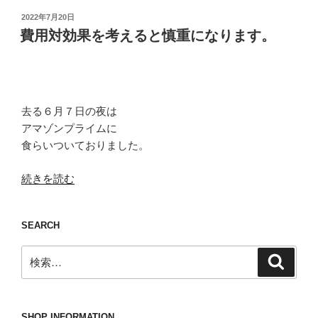
投
2022年7月20日
稿
費用対効果を考えると慎重になります。
日:
去る６月７日の夜は
アマゾンプライムに
食らいついておりました。
“費
続きを読む
用
対
SEARCH
効
果
検
検
を
索
索:
考
え
る
SHOP INFORMATION