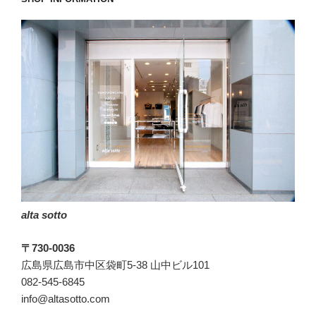
る
の
が
大
人
の
男。”
の
alta sotto
〒730-0036
広島県広島市中区袋町5-38 山中ビル101
082-545-6845
info@altasotto.com