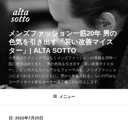
コ
ン
テ
ン
ツ
メンズファッション一筋20年 男の
へ
色気を引き出す「装い改善マイス
ス
ター」| ALTA SOTTO
キ
ッ
小手先のテクニックではなくメンズファッションの真髄を20年一
筋に突き詰めてきた、 男の色気を引き出す「装い改善マイスタ
プ
ー」。ビジネスもカジュアルもフォーマルも、メンズファッショ
ンにまつわるイロハとともに、男から嫉妬されるくらいの巧みな
コーディネート術をオーナー高下修二がお伝えします。
メニュー
日:
2022年7月25日