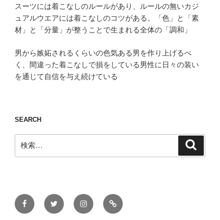
スーツには着こなしのルールがあり、ルールの無いカジ
ュアルウエアには着こなしのコツがある。「色」と「素
材」と「分量」が整うことで生まれる全体の「調和」
男から嫉妬されるくらいの色気ある男を作り上げるべ
く、間違った着こなしで損をしている男性に日々の装い
を通じて自信を与え続けている
SEARCH
検
検
索
索:
Facebook
Twitter
Instagram
ONLINE
STORE