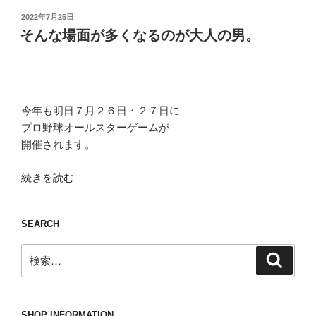
投
2022年7月25日
稿
そんな場面が多くなるのが大人の男。
日:
今年も明日７月２６日・２７日に
プロ野球オールスターゲームが
開催されます。
“そ
続きを読む
ん
な
SEARCH
場
面
検
検
が
索
索:
多
く
な
SHOP INFORMATION