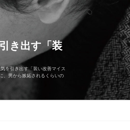
を引き出す「装
色気を引き出す「装い改善マイス
に、男から嫉妬されるくらいの