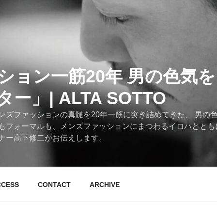
ション一筋20年 男の色気
」| ALTA SOTTO
ンズファッションの真髄を20年一筋に突き詰めてきた、 男の
もフォーマルも、メンズファッションにまつわるイロハととも
ナー高下修二がお伝えします。
CCESS
CONTACT
ARCHIVE