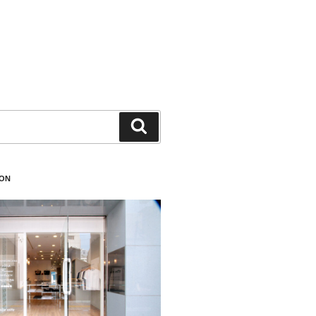
検
索
ION