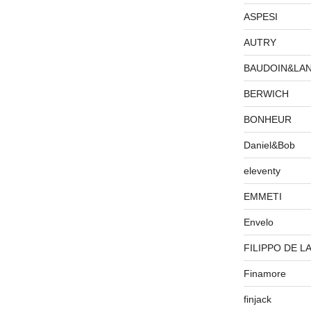
ASPESI
AUTRY
BAUDOIN&LA
BERWICH
BONHEUR
Daniel&Bob
eleventy
EMMETI
Envelo
FILIPPO DE L
Finamore
finjack