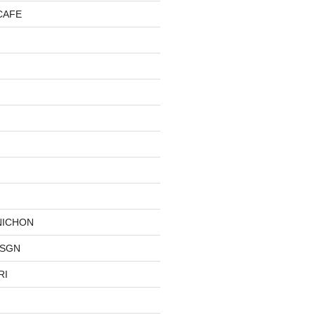
CAFE
NICHON
DSGN
RI