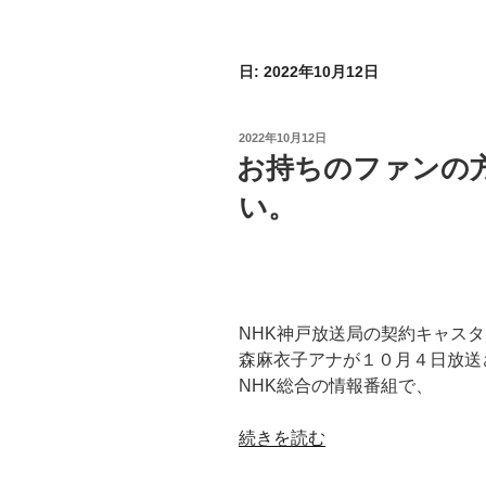
日:
2022年10月12日
投
2022年10月12日
稿
お持ちのファンの
日:
い。
NHK神戸放送局の契約キャスタ
森麻衣子アナが１０月４日放送
NHK総合の情報番組で、
“お
続きを読む
持