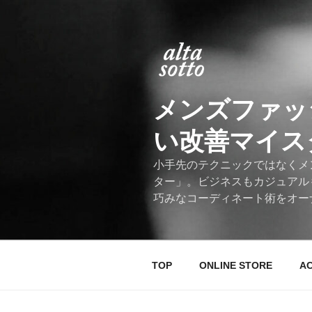
コ
ン
テ
ン
ツ
へ
メンズファッ
ス
キ
い改善マイスター
ッ
プ
小手先のテクニックではなくメ
ター」。ビジネスもカジュアル
巧みなコーディネート術をオー
TOP
ONLINE STORE
A