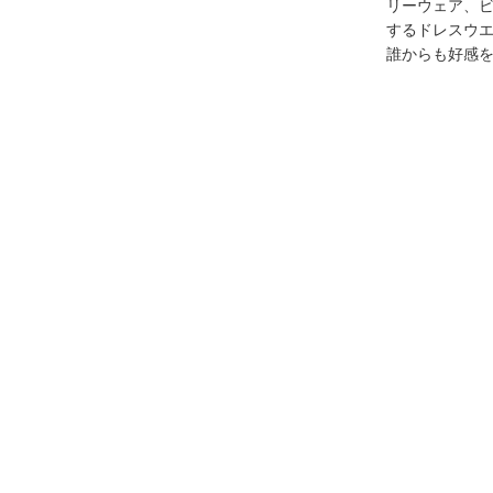
リーウェア、
するドレスウ
誰からも好感