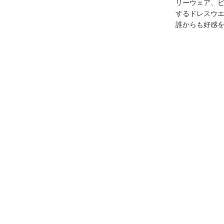
リーウェア、
するドレスウ
誰からも好感