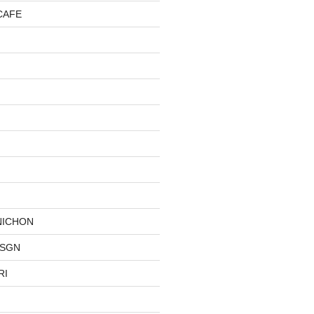
CAFE
NICHON
DSGN
RI