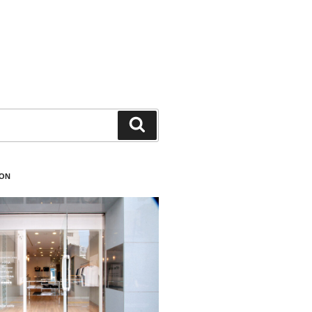
検
索
ION