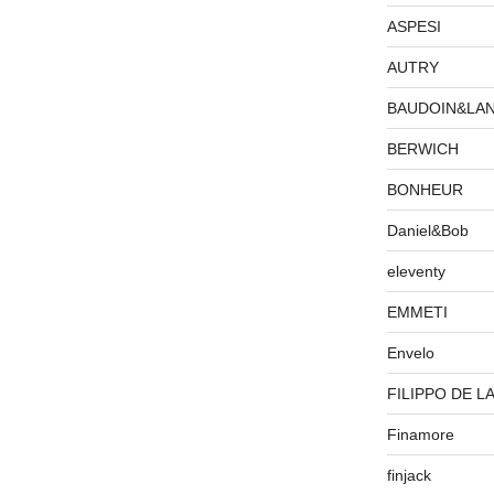
ASPESI
AUTRY
BAUDOIN&LA
BERWICH
BONHEUR
Daniel&Bob
eleventy
EMMETI
Envelo
FILIPPO DE L
Finamore
finjack