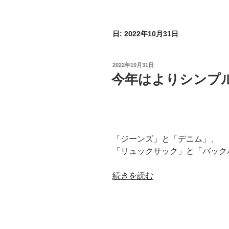
日:
2022年10月31日
投
2022年10月31日
稿
今年はよりシンプ
日:
「ジーンズ」と「デニム」、
「リュックサック」と「バック
“今
続きを読む
年
は
よ
り