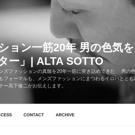
ション一筋20年 男の色気
」| ALTA SOTTO
ンズファッションの真髄を20年一筋に突き詰めてきた、 男の
もフォーマルも、メンズファッションにまつわるイロハととも
ナー高下修二がお伝えします。
CCESS
CONTACT
ARCHIVE