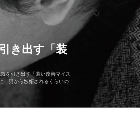
を引き出す「装
色気を引き出す「装い改善マイス
に、男から嫉妬されるくらいの