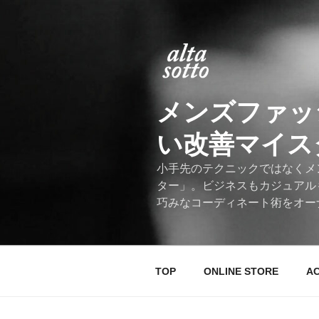
コ
ン
テ
ン
ツ
へ
メンズファッ
ス
キ
い改善マイスター
ッ
プ
小手先のテクニックではなくメ
ター」。ビジネスもカジュアル
巧みなコーディネート術をオー
TOP
ONLINE STORE
A