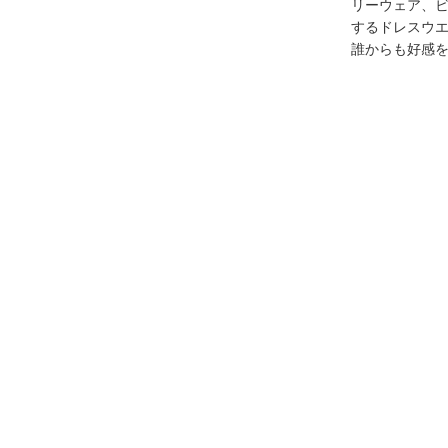
リーウェア、
するドレスウ
誰からも好感