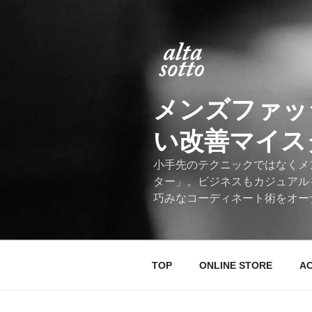
コ
ン
テ
ン
ツ
へ
メンズファッ
ス
キ
い改善マイスター
ッ
プ
小手先のテクニックではなくメ
ター」。ビジネスもカジュアル
巧みなコーディネート術をオー
TOP
ONLINE STORE
A