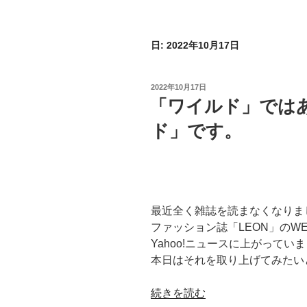
日:
2022年10月17日
投
2022年10月17日
稿
「ワイルド」では
日:
ド」です。
最近全く雑誌を読まなくなりま
ファッション誌「LEON」のW
Yahoo!ニュースに上がってい
本日はそれを取り上げてみたい
“「ワ
続きを読む