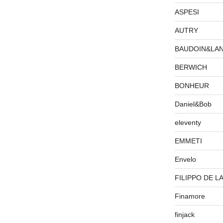
ASPESI
AUTRY
BAUDOIN&LA
BERWICH
BONHEUR
Daniel&Bob
eleventy
EMMETI
Envelo
FILIPPO DE L
Finamore
finjack