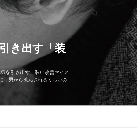
を引き出す「装
色気を引き出す「装い改善マイス
に、男から嫉妬されるくらいの