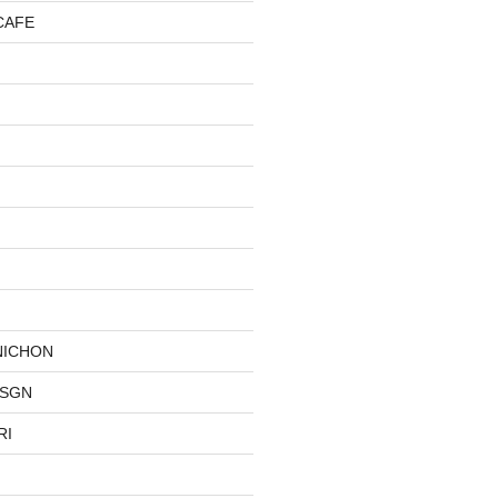
CAFE
NICHON
DSGN
RI