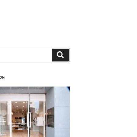
検
索
ION