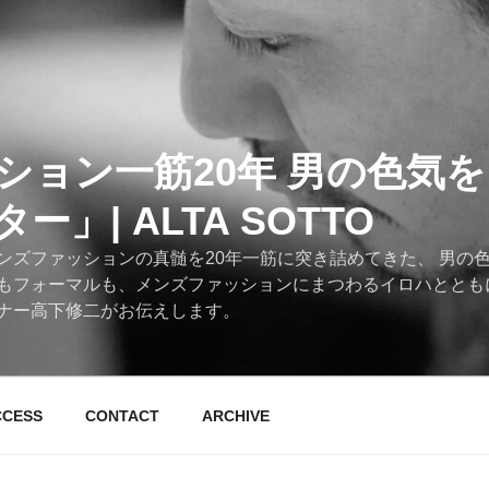
ション一筋20年 男の色気
」| ALTA SOTTO
ンズファッションの真髄を20年一筋に突き詰めてきた、 男の
もフォーマルも、メンズファッションにまつわるイロハととも
ナー高下修二がお伝えします。
CCESS
CONTACT
ARCHIVE