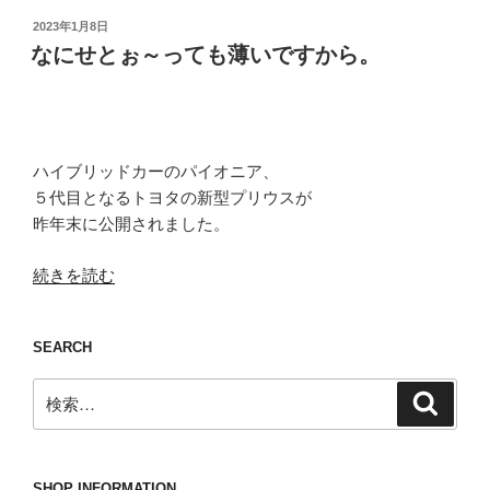
投
2023年1月8日
稿
なにせとぉ～っても薄いですから。
日:
ハイブリッドカーのパイオニア、
５代目となるトヨタの新型プリウスが
昨年末に公開されました。
“な
続きを読む
に
せ
SEARCH
と
ぉ
検
検
～
索
索:
っ
て
も
SHOP INFORMATION