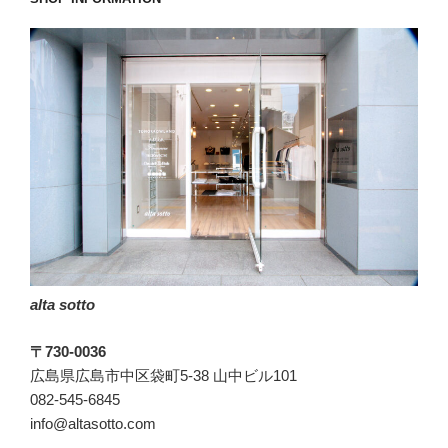
薄
い
で
す
か
ら。”
の
alta sotto
〒730-0036
広島県広島市中区袋町5-38 山中ビル101
082-545-6845
info@altasotto.com