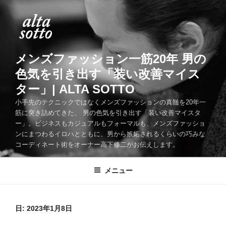
コ
ン
テ
ン
ツ
メンズファッション一筋20年 男の
へ
色気を引き出す「装い改善マイス
ス
ター」| ALTA SOTTO
キ
ッ
小手先のテクニックではなくメンズファッションの真髄を20年一
筋に突き詰めてきた、 男の色気を引き出す「装い改善マイスタ
プ
ー」。ビジネスもカジュアルもフォーマルも、メンズファッショ
ンにまつわるイロハとともに、男から嫉妬されるくらいの巧みな
コーディネート術をオーナー高下修二がお伝えします。
メニュー
日:
2023年1月8日