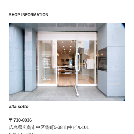
君
は
SHOP INFORMATION
「末
広
が
り」
で
は
な
く
「先
細
り」。”
の
alta sotto
〒730-0036
広島県広島市中区袋町5-38 山中ビル101