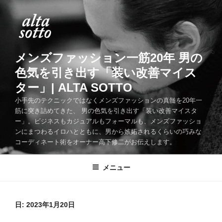
コ
ン
テ
ン
ツ
メンズファッション一筋20年 男の
へ
色気を引き出す「装い改善マイス
ス
ター」| ALTA SOTTO
キ
ッ
小手先のテクニックではなくメンズファッションの真髄を20年一
筋に突き詰めてきた、 男の色気を引き出す「装い改善マイスタ
プ
ー」。ビジネスもカジュアルもフォーマルも、メンズファッショ
ンにまつわるイロハとともに、男から嫉妬されるくらいの巧みな
コーディネート術をオーナー高下修二がお伝えします。
メニュー
日:
2023年1月20日