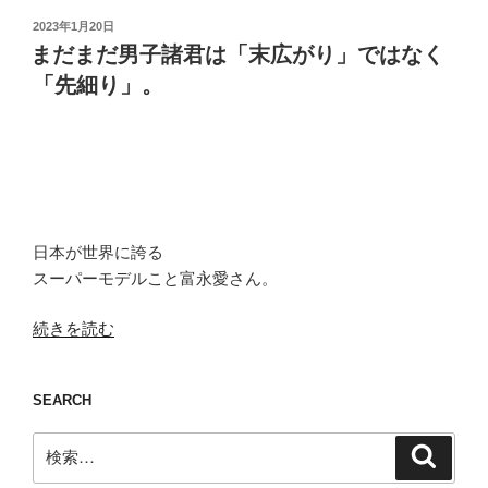
投
2023年1月20日
稿
まだまだ男子諸君は「末広がり」ではなく
日:
「先細り」。
日本が世界に誇る
スーパーモデルこと富永愛さん。
“ま
続きを読む
だ
ま
SEARCH
だ
男
検
検
子
索
索:
諸