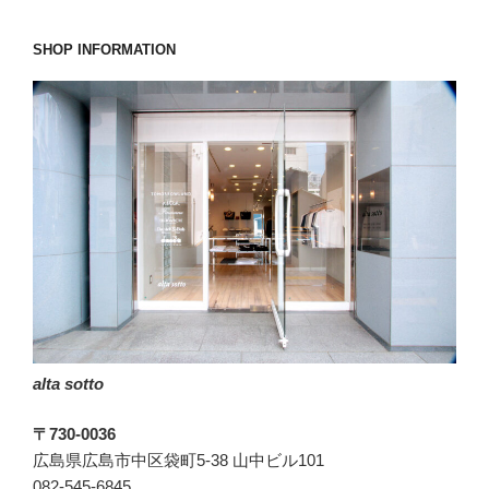
快
適
SHOP INFORMATION
で
す。”
の
alta sotto
〒730-0036
広島県広島市中区袋町5-38 山中ビル101
082-545-6845