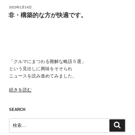
投
2023年1月14日
稿
非・構築的な方が快適です。
日:
「クルマにまつわる難解な略語５選」
という見出しに興味をそそられ
ニュースを読み進めてみました。
“非・
続きを読む
構
築
SEARCH
的
な
検
検
方
索
索:
が