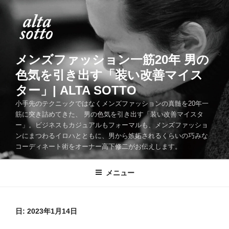
コ
ン
テ
ン
ツ
メンズファッション一筋20年 男の
へ
色気を引き出す「装い改善マイス
ス
ター」| ALTA SOTTO
キ
ッ
小手先のテクニックではなくメンズファッションの真髄を20年一
筋に突き詰めてきた、 男の色気を引き出す「装い改善マイスタ
プ
ー」。ビジネスもカジュアルもフォーマルも、メンズファッショ
ンにまつわるイロハとともに、男から嫉妬されるくらいの巧みな
コーディネート術をオーナー高下修二がお伝えします。
メニュー
日:
2023年1月14日