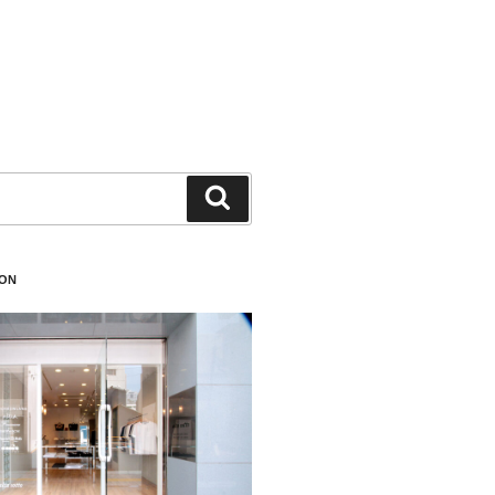
検
索
ION