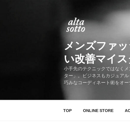
コ
ン
テ
ン
ツ
へ
メンズファッ
ス
キ
い改善マイスター
ッ
プ
小手先のテクニックではなくメ
ター」。ビジネスもカジュアル
巧みなコーディネート術をオー
TOP
ONLINE STORE
A