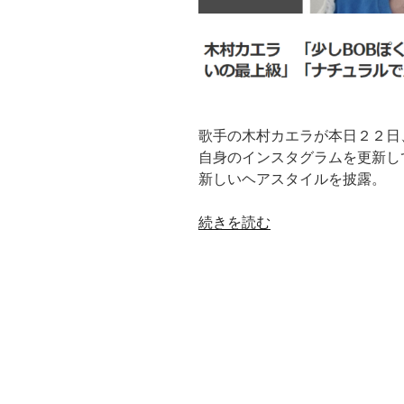
歌手の木村カエラが本日２２日
自身のインスタグラムを更新し
新しいヘアスタイルを披露。
“「BOB
続きを読む
ぽ
く・・・」
で
は
な
く
名
前