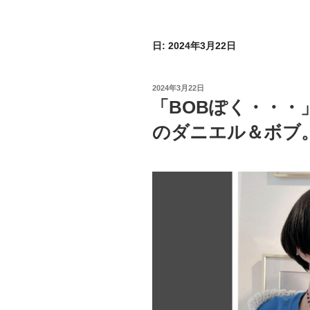
日:
2024年3月22日
投
2024年3月22日
稿
「BOBぽく・・・
日:
のダニエル＆ボブ