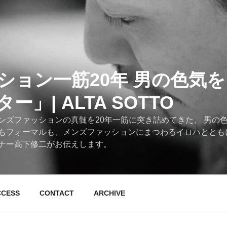
ション一筋20年 男の色気
」| ALTA SOTTO
ンズファッションの真髄を20年一筋に突き詰めてきた、 男の
もフォーマルも、メンズファッションにまつわるイロハととも
ナー高下修二がお伝えします。
CCESS
CONTACT
ARCHIVE