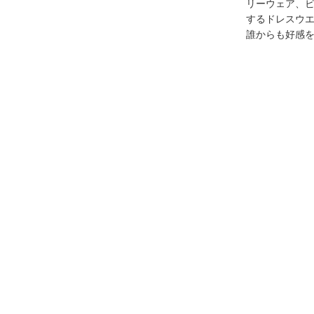
リーウェア、
するドレスウ
誰からも好感