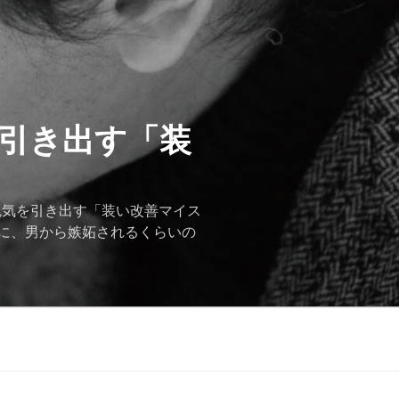
を引き出す「装
色気を引き出す「装い改善マイス
に、男から嫉妬されるくらいの