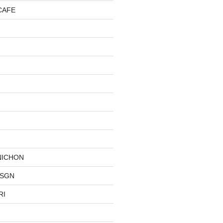
CAFE
NICHON
DSGN
RI