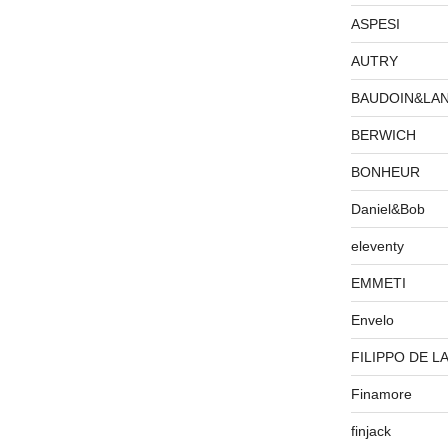
ASPESI
AUTRY
BAUDOIN&LA
BERWICH
BONHEUR
Daniel&Bob
eleventy
EMMETI
Envelo
FILIPPO DE L
Finamore
finjack