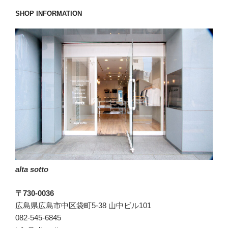
い
SHOP INFORMATION
き
ま
せ
ん
が
完
売
必
至
の
エ
ン
alta sotto
メ
テ
〒730-0036
ィ。”
広島県広島市中区袋町5-38 山中ビル101
の
082-545-6845