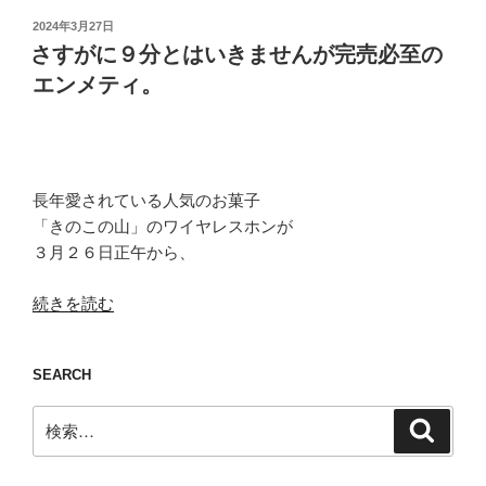
投
2024年3月27日
稿
さすがに９分とはいきませんが完売必至の
日:
エンメティ。
長年愛されている人気のお菓子
「きのこの山」のワイヤレスホンが
３月２６日正午から、
“さ
続きを読む
す
が
SEARCH
に
９
検
検
分
索
索:
と
は