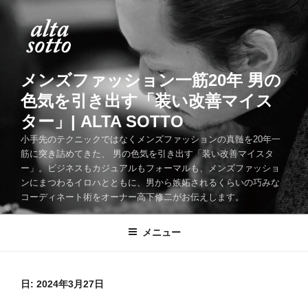
コ
ン
テ
ン
ツ
メンズファッション一筋20年 男の
へ
色気を引き出す「装い改善マイス
ス
ター」| ALTA SOTTO
キ
ッ
小手先のテクニックではなくメンズファッションの真髄を20年一
筋に突き詰めてきた、 男の色気を引き出す「装い改善マイスタ
プ
ー」。ビジネスもカジュアルもフォーマルも、メンズファッショ
ンにまつわるイロハとともに、男から嫉妬されるくらいの巧みな
コーディネート術をオーナー高下修二がお伝えします。
メニュー
日:
2024年3月27日