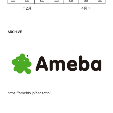
« 2月
4月 »
ARCHIVE
https://ameblo.jp/altasotto/