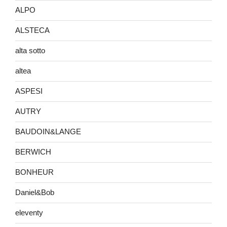
ALPO
ALSTECA
alta sotto
altea
ASPESI
AUTRY
BAUDOIN&LANGE
BERWICH
BONHEUR
Daniel&Bob
eleventy