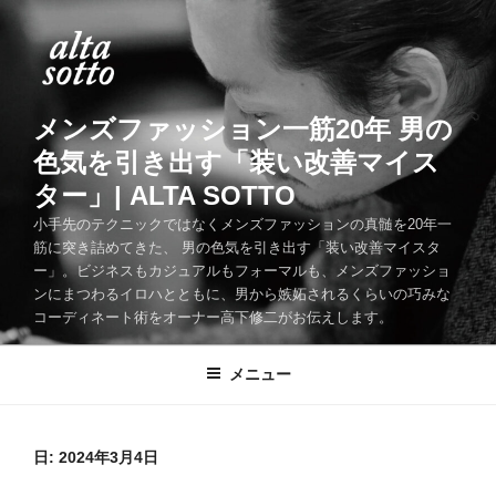
コ
ン
テ
ン
ツ
メンズファッション一筋20年 男の
へ
色気を引き出す「装い改善マイス
ス
ター」| ALTA SOTTO
キ
ッ
小手先のテクニックではなくメンズファッションの真髄を20年一
筋に突き詰めてきた、 男の色気を引き出す「装い改善マイスタ
プ
ー」。ビジネスもカジュアルもフォーマルも、メンズファッショ
ンにまつわるイロハとともに、男から嫉妬されるくらいの巧みな
コーディネート術をオーナー高下修二がお伝えします。
メニュー
日:
2024年3月4日