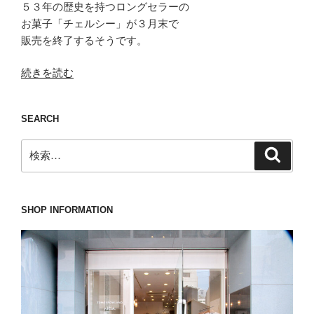
５３年の歴史を持つロングセラーの
お菓子「チェルシー」が３月末で
販売を終了するそうです。
“大
続きを読む
事
件
SEARCH
す
ぎ
検
検
て
索
索:
号
泣
し
SHOP INFORMATION
た
い
ア
カ
ー
テ