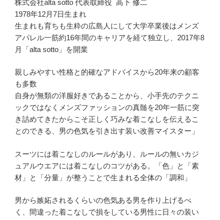
株式会社alta sotto 代表取締役 高下 修二
1978年12月7日生まれ
生まれも育ちも生粋の広島人にして大学卒業後はメンズ
アパレル一筋約16年間のキャリアを経て独立し、2017年8
月「alta sotto」を開業
親しみやすい性格と的確なアドバイスから20年来の顧客
も多数
自身が無類の洋服好きであることから、小手先のテクニ
ックではなくメンズファッションの真髄を20年一筋に突
き詰めてきたからこそ正しく巧みな着こなしを伝えるこ
とのできる、男の色気を引き出す装い改善マイスター」
スーツには着こなしのルールがあり、ルールの無いカジ
ュアルウエアには着こなしのコツがある。「色」と「素
材」と「分量」が整うことで生まれる全体の「調和」
男から嫉妬されるくらいの色気ある男を作り上げるべ
く、間違った着こなしで損をしている男性に日々の装い