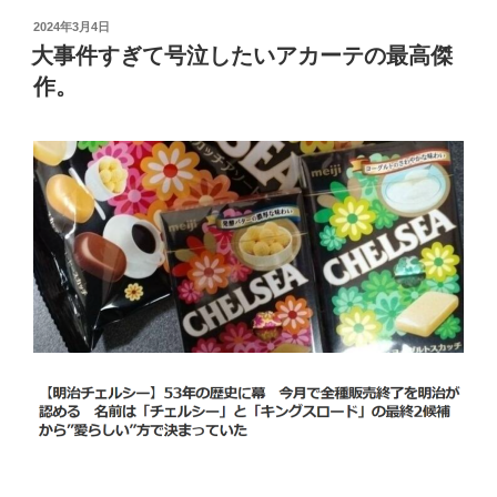
投
2024年3月4日
稿
大事件すぎて号泣したいアカーテの最高傑
日:
作。