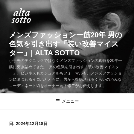
コ
ン
テ
ン
ツ
メンズファッション一筋20年 男の
へ
色気を引き出す「装い改善マイス
ス
ター」| ALTA SOTTO
キ
ッ
小手先のテクニックではなくメンズファッションの真髄を20年一
筋に突き詰めてきた、 男の色気を引き出す「装い改善マイスタ
プ
ー」。ビジネスもカジュアルもフォーマルも、メンズファッショ
ンにまつわるイロハとともに、男から嫉妬されるくらいの巧みな
コーディネート術をオーナー高下修二がお伝えします。
メニュー
日:
2024年12月18日