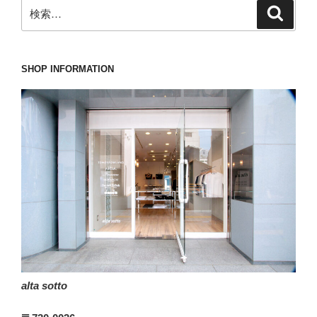
検
検
を
索
索:
逃
し
た
SHOP INFORMATION
方
に
朗
報
な
Daniel&Bob(ダ
ニ
エ
ル
＆
ボ
ブ)”
alta sotto
の