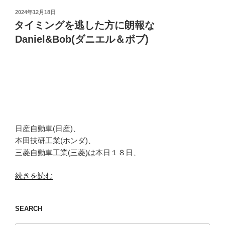
投
2024年12月18日
稿
タイミングを逃した方に朗報な
日:
Daniel&Bob(ダニエル＆ボブ)
日産自動車(日産)、
本田技研工業(ホンダ)、
三菱自動車工業(三菱)は本日１８日、
“タ
続きを読む
イ
ミ
SEARCH
ン
グ