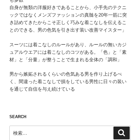
自身が無類の洋服好きであることから、小手先のテクニ
ックではなくメンズファッションの真髄を20年一筋に突
き詰めてきたからこそ正しく巧みな着こなしを伝えるこ
とのできる、男の色気を引き出す装い改善マイスター」
スーツには着こなしのルールがあり、ルールの無いカジ
ュアルウエアには着こなしのコツがある。「色」と「素
材」と「分量」が整うことで生まれる全体の「調和」
男から嫉妬されるくらいの色気ある男を作り上げるべ
く、間違った着こなしで損をしている男性に日々の装い
を通じて自信を与え続けている
SEARCH
検
検
索
索: