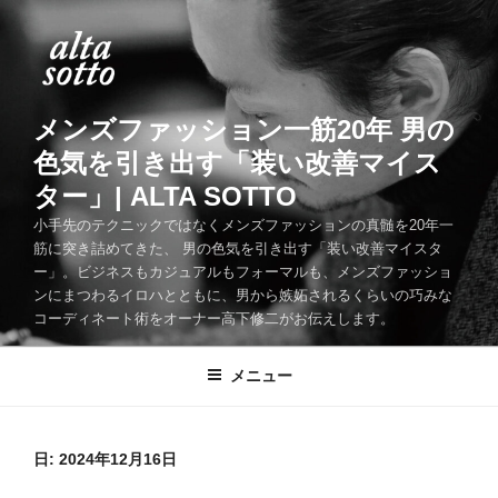
コ
ン
テ
ン
ツ
メンズファッション一筋20年 男の
へ
色気を引き出す「装い改善マイス
ス
ター」| ALTA SOTTO
キ
ッ
小手先のテクニックではなくメンズファッションの真髄を20年一
筋に突き詰めてきた、 男の色気を引き出す「装い改善マイスタ
プ
ー」。ビジネスもカジュアルもフォーマルも、メンズファッショ
ンにまつわるイロハとともに、男から嫉妬されるくらいの巧みな
コーディネート術をオーナー高下修二がお伝えします。
メニュー
日:
2024年12月16日