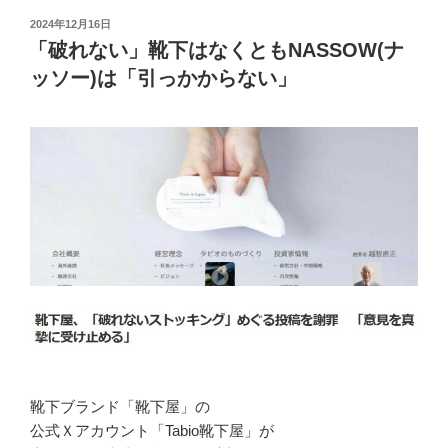
投
2024年12月16日
稿
「破れない」靴下はなくともNASSOW(ナ
日:
ッソー)は「引っかからない」
靴下ブランド「靴下屋」の
公式Ｘアカウント「Tabio靴下屋」が