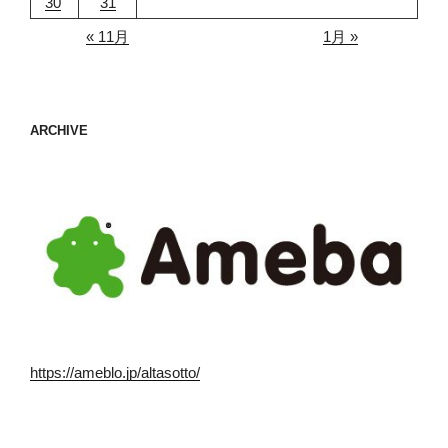
30
31
« 11月
1月 »
ARCHIVE
https://ameblo.jp/altasotto/