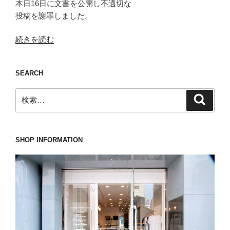
本日16日に文書を公開し不適切な
投稿を謝罪しました。
“「破
続きを読む
れ
な
SEARCH
い」
靴
検
検
下
索
索:
は
な
く
SHOP INFORMATION
と
も
NASSOW(ナ
ッ
ソ
ー)
は