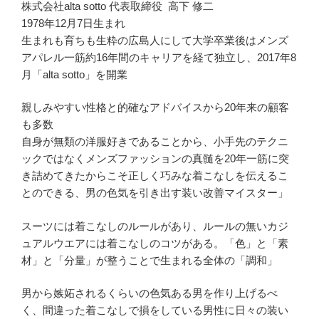
株式会社alta sotto 代表取締役 高下 修二
1978年12月7日生まれ
生まれも育ちも生粋の広島人にして大学卒業後はメンズ
アパレル一筋約16年間のキャリアを経て独立し、2017年8
月「alta sotto」を開業
親しみやすい性格と的確なアドバイスから20年来の顧客
も多数
自身が無類の洋服好きであることから、小手先のテクニ
ックではなくメンズファッションの真髄を20年一筋に突
き詰めてきたからこそ正しく巧みな着こなしを伝えるこ
とのできる、男の色気を引き出す装い改善マイスター」
スーツには着こなしのルールがあり、ルールの無いカジ
ュアルウエアには着こなしのコツがある。「色」と「素
材」と「分量」が整うことで生まれる全体の「調和」
男から嫉妬されるくらいの色気ある男を作り上げるべ
く、間違った着こなしで損をしている男性に日々の装い