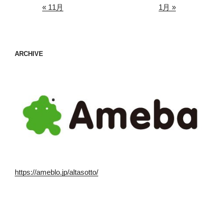
« 11月
1月 »
ARCHIVE
https://ameblo.jp/altasotto/