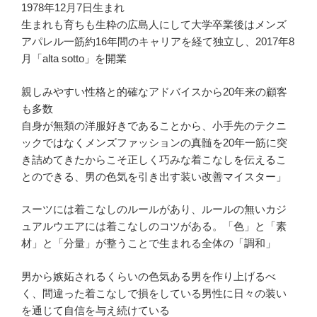
1978年12月7日生まれ
生まれも育ちも生粋の広島人にして大学卒業後はメンズ
アパレル一筋約16年間のキャリアを経て独立し、2017年8
月「alta sotto」を開業
親しみやすい性格と的確なアドバイスから20年来の顧客
も多数
自身が無類の洋服好きであることから、小手先のテクニ
ックではなくメンズファッションの真髄を20年一筋に突
き詰めてきたからこそ正しく巧みな着こなしを伝えるこ
とのできる、男の色気を引き出す装い改善マイスター」
スーツには着こなしのルールがあり、ルールの無いカジ
ュアルウエアには着こなしのコツがある。「色」と「素
材」と「分量」が整うことで生まれる全体の「調和」
男から嫉妬されるくらいの色気ある男を作り上げるべ
く、間違った着こなしで損をしている男性に日々の装い
を通じて自信を与え続けている