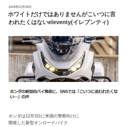
投
2024年12月30日
稿
ホワイトだけではありませんがこいつに言
日:
われたくはないeleventy(イレブンティ)
ホンダは12月3日に米国の警察向けに
開発した新型オンロードバイク