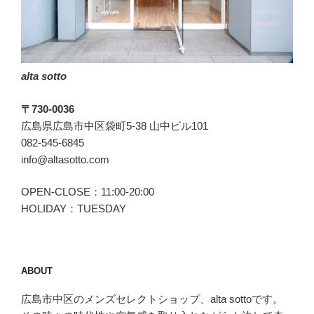
に
言
わ
れ
alta sotto
た
く
〒730-0036
は
広島県広島市中区袋町5-38 山中ビル101
な
082-545-6845
い
info@altasotto.com
eleventy(イ
レ
OPEN-CLOSE：11:00-20:00
ブ
HOLIDAY：TUESDAY
ン
テ
ィ)”
の
ABOUT
広島市中区のメンズセレクトショップ、alta sottoです。