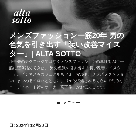
コ
ン
テ
ン
ツ
メンズファッション一筋20年 男の
へ
色気を引き出す「装い改善マイス
ス
ター」| ALTA SOTTO
キ
ッ
小手先のテクニックではなくメンズファッションの真髄を20年一
筋に突き詰めてきた、 男の色気を引き出す「装い改善マイスタ
プ
ー」。ビジネスもカジュアルもフォーマルも、メンズファッショ
ンにまつわるイロハとともに、男から嫉妬されるくらいの巧みな
コーディネート術をオーナー高下修二がお伝えします。
メニュー
日:
2024年12月30日