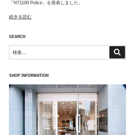
「NT1100 Police」を発表しました。
“ホ
続きを読む
ワ
イ
SEARCH
ト
だ
検
検
け
索
索:
で
は
あ
SHOP INFORMATION
り
ま
せ
ん
が
こ
い
つ