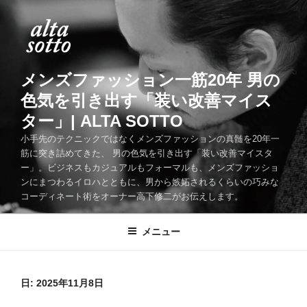
コ
ン
テ
ン
ツ
メンズファッション一筋20年 男の
へ
色気を引き出す「装い改善マイス
ス
ター」| ALTA SOTTO
キ
ッ
小手先のテクニックではなくメンズファッションの真髄を20年一
筋に突き詰めてきた、 男の色気を引き出す「装い改善マイスタ
プ
ー」。ビジネスもカジュアルもフォーマルも、メンズファッショ
ンにまつわるイロハとともに、男から嫉妬されるくらいの巧みな
コーディネート術をオーナー高下修二がお伝えします。
メニュー
日:
2025年11月8日