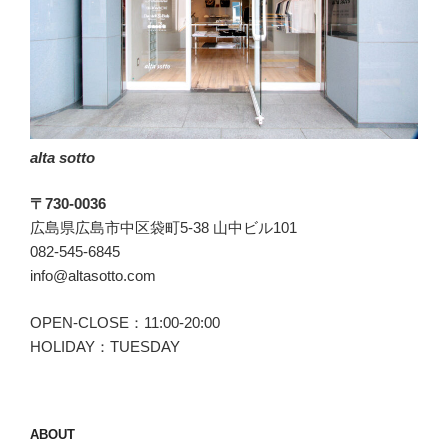
＆
ボ
ブ)
の
バ
ッ
alta sotto
ク
パ
〒730-0036
ッ
広島県広島市中区袋町5-38 山中ビル101
ク
082-545-6845
「LINO(リ
info@altasotto.com
ノ)」”
の
OPEN-CLOSE：11:00-20:00
HOLIDAY：TUESDAY
ABOUT