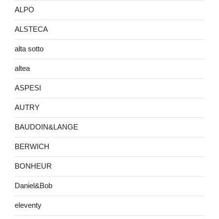
ALPO
ALSTECA
alta sotto
altea
ASPESI
AUTRY
BAUDOIN&LANGE
BERWICH
BONHEUR
Daniel&Bob
eleventy