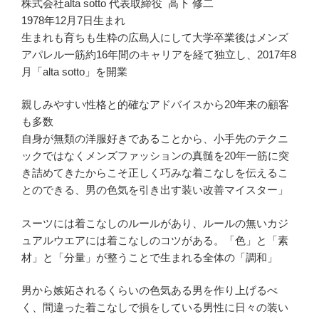
株式会社alta sotto 代表取締役 高下 修二
1978年12月7日生まれ
生まれも育ちも生粋の広島人にして大学卒業後はメンズ
アパレル一筋約16年間のキャリアを経て独立し、2017年8
月「alta sotto」を開業
親しみやすい性格と的確なアドバイスから20年来の顧客
も多数
自身が無類の洋服好きであることから、小手先のテクニ
ックではなくメンズファッションの真髄を20年一筋に突
き詰めてきたからこそ正しく巧みな着こなしを伝えるこ
とのできる、男の色気を引き出す装い改善マイスター」
スーツには着こなしのルールがあり、ルールの無いカジ
ュアルウエアには着こなしのコツがある。「色」と「素
材」と「分量」が整うことで生まれる全体の「調和」
男から嫉妬されるくらいの色気ある男を作り上げるべ
く、間違った着こなしで損をしている男性に日々の装い