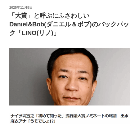
投
2025年11月8日
稿
「大賞」と呼ぶにふさわしい
日:
Daniel&Bob(ダニエル＆ボブ)のバックパッ
ク「LINO(リノ)」