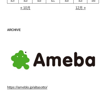
« 10月
12月 »
ARCHIVE
https://ameblo.jp/altasotto/