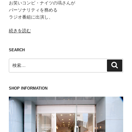
お笑いコンビ・ナイツの塙さんが
パーソナリティを務める
ラジオ番組に出演し、
“「大
続きを読む
賞」
と
SEARCH
呼
ぶ
検
検
に
索
索:
ふ
さ
わ
SHOP INFORMATION
し
い
Daniel&Bob(ダ
ニ
エ
ル