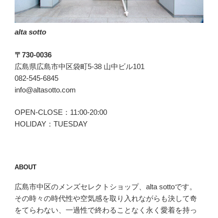
の”侍
ベ
alta sotto
ル
ト””
〒730-0036
の
広島県広島市中区袋町5-38 山中ビル101
082-545-6845
info@altasotto.com
OPEN-CLOSE：11:00-20:00
HOLIDAY：TUESDAY
ABOUT
広島市中区のメンズセレクトショップ、alta sottoです。
その時々の時代性や空気感を取り入れながらも決して奇
をてらわない、一過性で終わることなく永く愛着を持っ