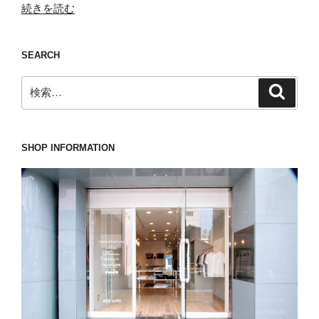
“是
続きを読む
非
と
SEARCH
も
手
検
検
に
索
索:
入
れ
て
SHOP INFORMATION
頂
き
た
い
BERWICH(ベ
ル
ウ
ィ
ッ
チ)