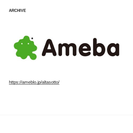
ARCHIVE
https://ameblo.jp/altasotto/