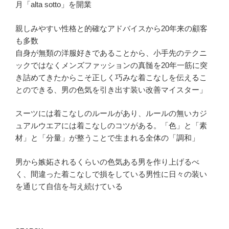
月「alta sotto」を開業
親しみやすい性格と的確なアドバイスから20年来の顧客
も多数
自身が無類の洋服好きであることから、小手先のテクニ
ックではなくメンズファッションの真髄を20年一筋に突
き詰めてきたからこそ正しく巧みな着こなしを伝えるこ
とのできる、男の色気を引き出す装い改善マイスター」
スーツには着こなしのルールがあり、ルールの無いカジ
ュアルウエアには着こなしのコツがある。「色」と「素
材」と「分量」が整うことで生まれる全体の「調和」
男から嫉妬されるくらいの色気ある男を作り上げるべ
く、間違った着こなしで損をしている男性に日々の装い
を通じて自信を与え続けている