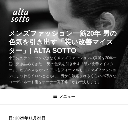
コ
ン
テ
ン
ツ
メンズファッション一筋20年 男の
へ
色気を引き出す「装い改善マイス
ス
ター」| ALTA SOTTO
キ
ッ
小手先のテクニックではなくメンズファッションの真髄を20年一
筋に突き詰めてきた、 男の色気を引き出す「装い改善マイスタ
プ
ー」。ビジネスもカジュアルもフォーマルも、メンズファッショ
ンにまつわるイロハとともに、男から嫉妬されるくらいの巧みな
コーディネート術をオーナー高下修二がお伝えします。
メニュー
日:
2025年11月23日