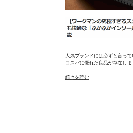
人気ブランドには必ずと言って
コスパに優れた良品が存在しま
“最
続きを読む
高
の
コ
ス
パ
を
誇