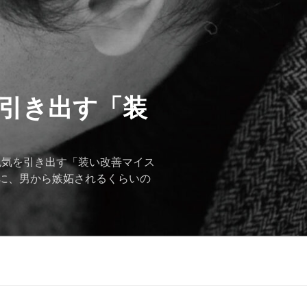
を引き出す「装
色気を引き出す「装い改善マイス
に、男から嫉妬されるくらいの