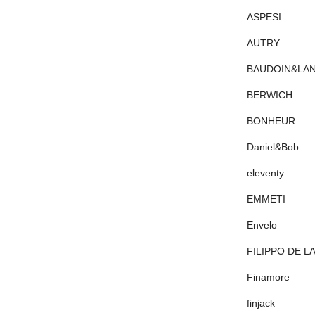
ASPESI
AUTRY
BAUDOIN&LA
BERWICH
BONHEUR
Daniel&Bob
eleventy
EMMETI
Envelo
FILIPPO DE L
Finamore
finjack