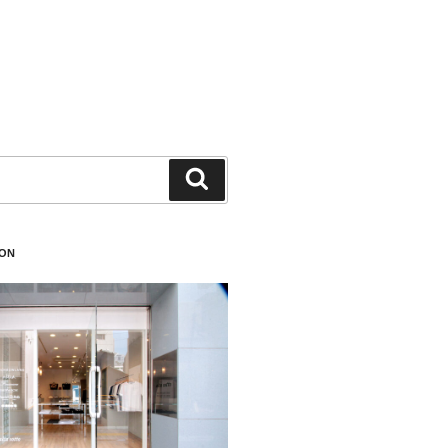
検
索
ION