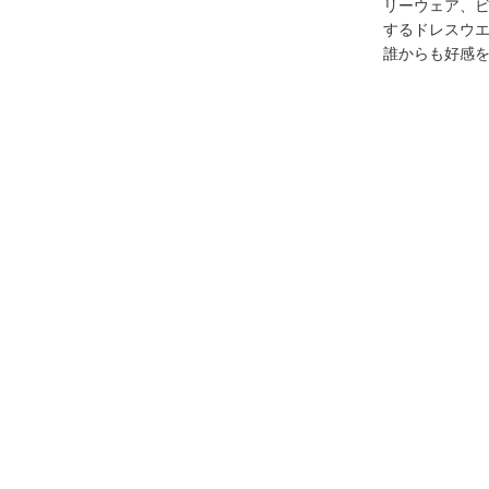
リーウェア、
するドレスウ
誰からも好感