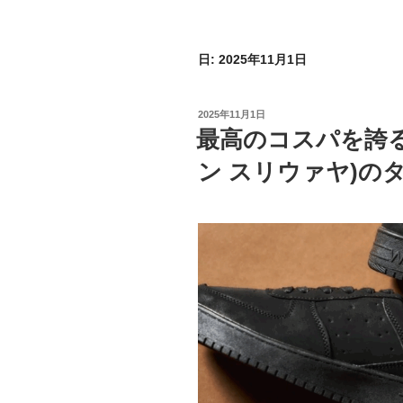
日:
2025年11月1日
投
2025年11月1日
稿
最高のコスパを誇るJal
日:
ン スリウァヤ)の