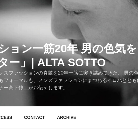
ション一筋20年 男の色気
」| ALTA SOTTO
ンズファッションの真髄を20年一筋に突き詰めてきた、 男の
もフォーマルも、メンズファッションにまつわるイロハととも
ナー高下修二がお伝えします。
CCESS
CONTACT
ARCHIVE