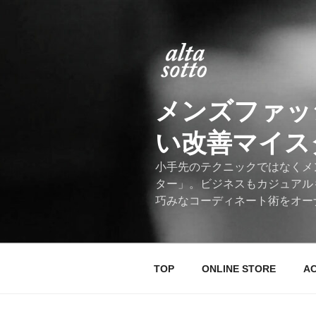
コ
ン
テ
ン
ツ
へ
メンズファッ
ス
キ
い改善マイスター
ッ
プ
小手先のテクニックではなくメ
ター」。ビジネスもカジュアル
巧みなコーディネート術をオー
TOP
ONLINE STORE
A