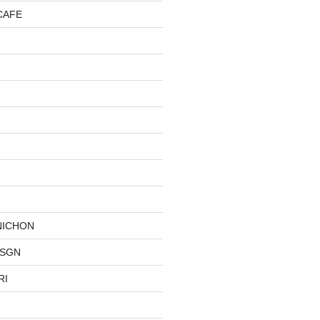
CAFE
NICHON
DSGN
RI