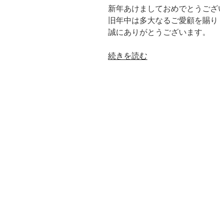
新年あけましておめでとうござ
旧年中は多大なるご愛顧を賜り
誠にありがとうございます。
“新
続きを読む
年
あ
け
ま
し
て
お
め
で
と
う
ご
ざ