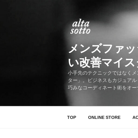
コ
ン
テ
ン
ツ
へ
メンズファッ
ス
キ
い改善マイスター
ッ
プ
小手先のテクニックではなくメ
ター」。ビジネスもカジュアル
巧みなコーディネート術をオー
TOP
ONLINE STORE
A