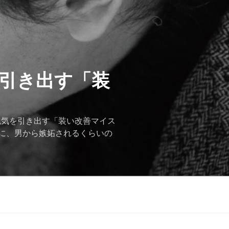
を引き出す「装
色気を引き出す「装い改善マイス
に、男から嫉妬されるくらいの