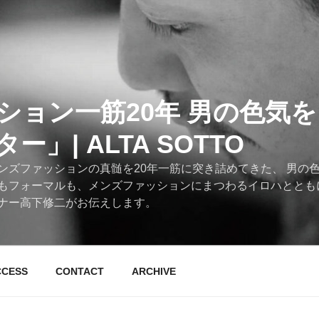
ション一筋20年 男の色気
」| ALTA SOTTO
ンズファッションの真髄を20年一筋に突き詰めてきた、 男の
もフォーマルも、メンズファッションにまつわるイロハととも
ナー高下修二がお伝えします。
CCESS
CONTACT
ARCHIVE