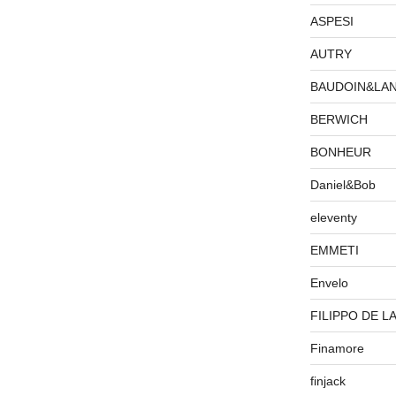
ASPESI
AUTRY
BAUDOIN&LA
BERWICH
BONHEUR
Daniel&Bob
eleventy
EMMETI
Envelo
FILIPPO DE L
Finamore
finjack