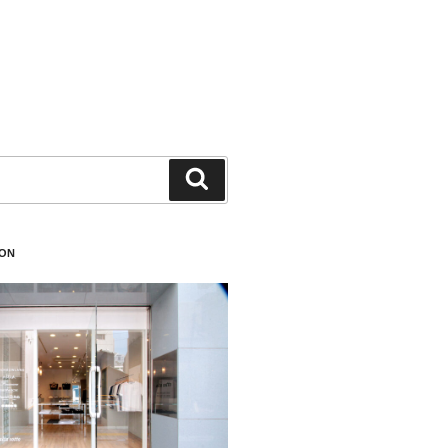
検
索
ION