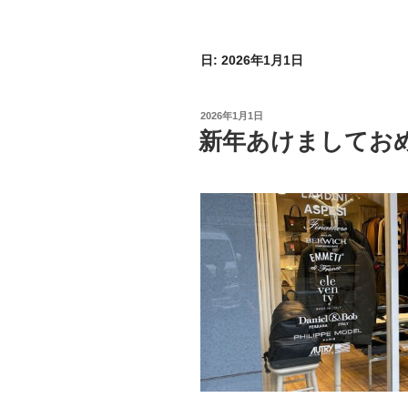
日:
2026年1月1日
投
2026年1月1日
稿
新年あけましてお
日: