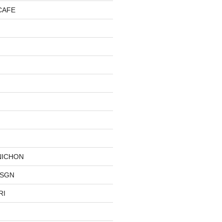
CAFE
NICHON
DSGN
RI