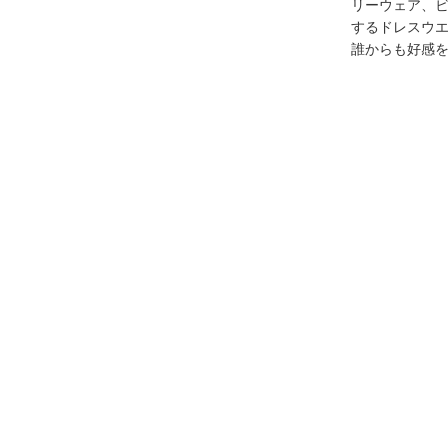
リーウェア、
するドレスウ
誰からも好感