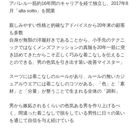
アパレル一筋約16年間のキャリアを経て独立し、2017年8
月「alta sotto」を開業
親しみやすい性格と的確なアドバイスから20年来の顧客
も多数
自身が無類の洋服好きであることから、小手先のテクニ
ックではなくメンズファッションの真髄を20年一筋に突
き詰めてきたからこそ正しく巧みな着こなしを伝えるこ
とのできる、男の色気を引き出す装い改善マイスター」
スーツには着こなしのルールがあり、ルールの無いカジ
ュアルウエアには着こなしのコツがある。「色」と「素
材」と「分量」が整うことで生まれる全体の「調和」
男から嫉妬されるくらいの色気ある男を作り上げるべ
く、間違った着こなしで損をしている男性に日々の装い
を通じて自信を与え続けている