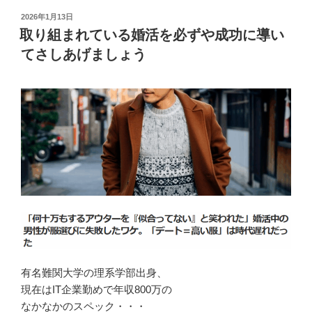
投
2026年1月13日
稿
取り組まれている婚活を必ずや成功に導い
日:
てさしあげましょう
有名難関大学の理系学部出身、
現在はIT企業勤めで年収800万の
なかなかのスペック・・・