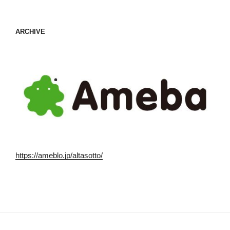
ARCHIVE
https://ameblo.jp/altasotto/