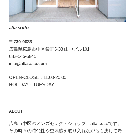
い
て
さ
alta sotto
し
あ
〒730-0036
げ
広島県広島市中区袋町5-38 山中ビル101
ま
082-545-6845
し
info@altasotto.com
ょ
う”
OPEN-CLOSE：11:00-20:00
の
HOLIDAY：TUESDAY
ABOUT
広島市中区のメンズセレクトショップ、alta sottoです。
その時々の時代性や空気感を取り入れながらも決して奇