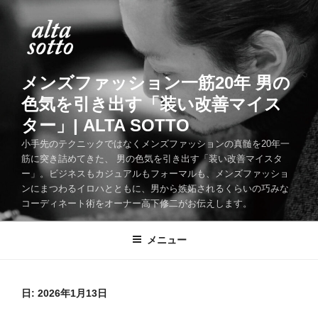
コ
ン
テ
ン
ツ
メンズファッション一筋20年 男の
へ
色気を引き出す「装い改善マイス
ス
ター」| ALTA SOTTO
キ
ッ
小手先のテクニックではなくメンズファッションの真髄を20年一
筋に突き詰めてきた、 男の色気を引き出す「装い改善マイスタ
プ
ー」。ビジネスもカジュアルもフォーマルも、メンズファッショ
ンにまつわるイロハとともに、男から嫉妬されるくらいの巧みな
コーディネート術をオーナー高下修二がお伝えします。
メニュー
日:
2026年1月13日