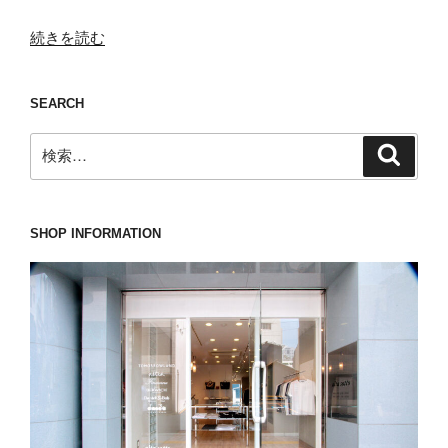
“取
続きを読む
り
組
SEARCH
ま
れ
検
検
て
索
索:
い
る
婚
SHOP INFORMATION
活
を
必
ず
や
成
功
に
導