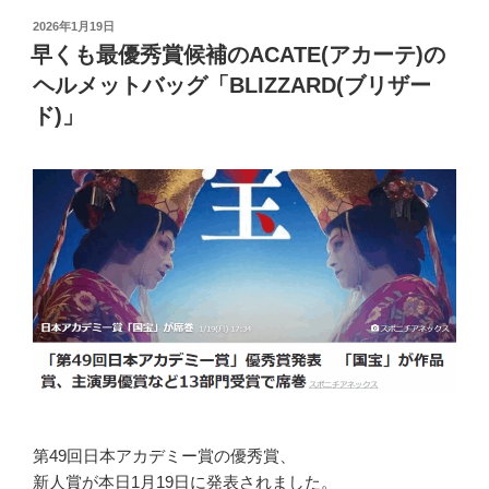
投
2026年1月19日
稿
早くも最優秀賞候補のACATE(アカーテ)の
日:
ヘルメットバッグ「BLIZZARD(ブリザー
ド)」
第49回日本アカデミー賞の優秀賞、
新人賞が本日1月19日に発表されました。