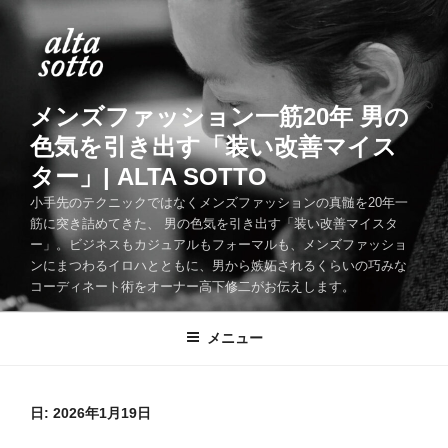
コ
ン
テ
ン
ツ
メンズファッション一筋20年 男の
へ
色気を引き出す「装い改善マイス
ス
ター」| ALTA SOTTO
キ
ッ
小手先のテクニックではなくメンズファッションの真髄を20年一
筋に突き詰めてきた、 男の色気を引き出す「装い改善マイスタ
プ
ー」。ビジネスもカジュアルもフォーマルも、メンズファッショ
ンにまつわるイロハとともに、男から嫉妬されるくらいの巧みな
コーディネート術をオーナー高下修二がお伝えします。
メニュー
日:
2026年1月19日