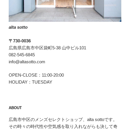
ッ
ト
バ
alta sotto
ッ
グ
〒730-0036
「BLIZZARD(ブ
広島県広島市中区袋町5-38 山中ビル101
リ
082-545-6845
ザ
info@altasotto.com
ー
ド)」”
OPEN-CLOSE：11:00-20:00
の
HOLIDAY：TUESDAY
ABOUT
広島市中区のメンズセレクトショップ、alta sottoです。
その時々の時代性や空気感を取り入れながらも決して奇