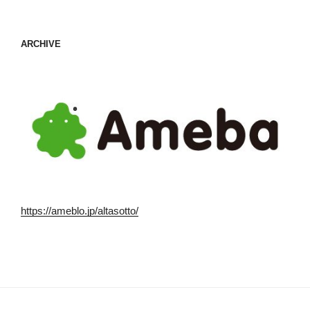
ARCHIVE
https://ameblo.jp/altasotto/