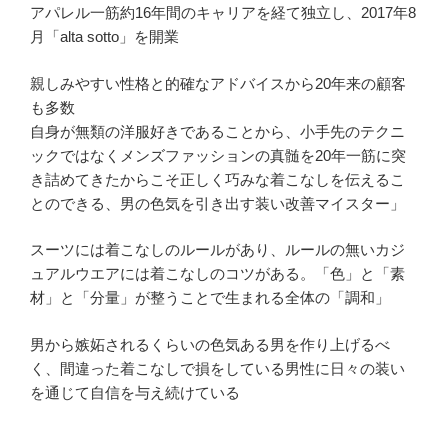
アパレル一筋約16年間のキャリアを経て独立し、2017年8
月「alta sotto」を開業
親しみやすい性格と的確なアドバイスから20年来の顧客
も多数
自身が無類の洋服好きであることから、小手先のテクニ
ックではなくメンズファッションの真髄を20年一筋に突
き詰めてきたからこそ正しく巧みな着こなしを伝えるこ
とのできる、男の色気を引き出す装い改善マイスター」
スーツには着こなしのルールがあり、ルールの無いカジ
ュアルウエアには着こなしのコツがある。「色」と「素
材」と「分量」が整うことで生まれる全体の「調和」
男から嫉妬されるくらいの色気ある男を作り上げるべ
く、間違った着こなしで損をしている男性に日々の装い
を通じて自信を与え続けている