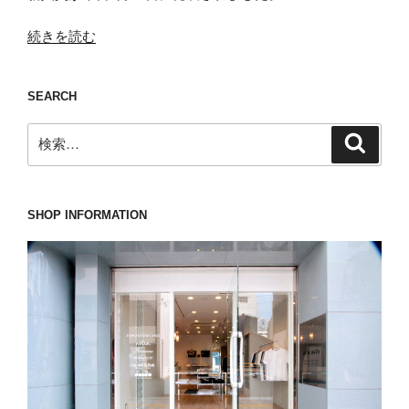
“早
続きを読む
く
も
SEARCH
最
優
検
検
秀
索
索:
賞
候
補
SHOP INFORMATION
の
ACATE(ア
カ
ー
テ)
の
ヘ
ル
メ