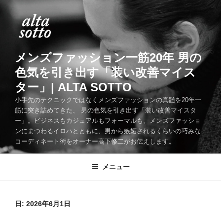
コ
ン
テ
ン
ツ
メンズファッション一筋20年 男の
へ
色気を引き出す「装い改善マイス
ス
ター」| ALTA SOTTO
キ
ッ
小手先のテクニックではなくメンズファッションの真髄を20年一
筋に突き詰めてきた、 男の色気を引き出す「装い改善マイスタ
プ
ー」。ビジネスもカジュアルもフォーマルも、メンズファッショ
ンにまつわるイロハとともに、男から嫉妬されるくらいの巧みな
コーディネート術をオーナー高下修二がお伝えします。
メニュー
日:
2026年6月1日