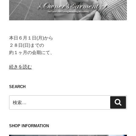
本日６月１日(月)から
２８日(日)までの
約１ヶ月の会期にて、
“Owner’s
続きを読む
Garment
&
SEARCH
NOISE
JEWEL
検
検
オ
索
索:
ー
ダ
ー
SHOP INFORMATION
フ