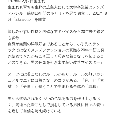
1978年12月7日生まれ
生まれも育ちも生粋の広島人にして大学卒業後はメンズ
アパレル一筋約16年間のキャリアを経て独立し、2017年8
月「alta sotto」を開業
親しみやすい性格と的確なアドバイスから20年来の顧客
も多数
自身が無類の洋服好きであることから、小手先のテクニ
ックではなくメンズファッションの真髄を20年一筋に突
き詰めてきたからこそ正しく巧みな着こなしを伝えるこ
とのできる、男の色気を引き出す装い改善マイスター」
スーツには着こなしのルールがあり、ルールの無いカジ
ュアルウエアには着こなしのコツがある。「色」と「素
材」と「分量」が整うことで生まれる全体の「調和」
男から嫉妬されるくらいの色気ある男を作り上げるべ
く、間違った着こなしで損をしている男性に日々の装い
を通じて自信を与え続けている