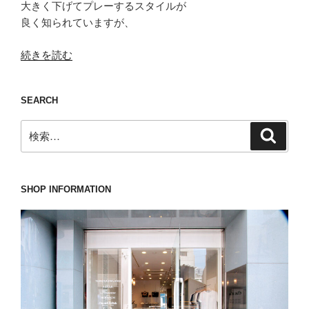
大きく下げてプレーするスタイルが
良く知られていますが、
“そ
続きを読む
れ
さ
SEARCH
え
履
検
検
け
索
索:
ば
上
げ
SHOP INFORMATION
る
こ
と
も
下
げ
る