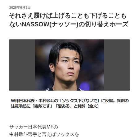
投
2026年6月3日
稿
それさえ履けば上げることも下げることも
日:
ないNASSOW(ナッソー)の切り替えホーズ
サッカー日本代表MFの
中村敬斗選手と言えばソックスを