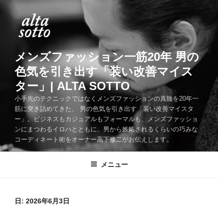
コ
ン
テ
ン
ツ
メンズファッション一筋20年 男の
へ
色気を引き出す「装い改善マイス
ス
ター」| ALTA SOTTO
キ
ッ
小手先のテクニックではなくメンズファッションの真髄を20年一
筋に突き詰めてきた、 男の色気を引き出す「装い改善マイスタ
プ
ー」。ビジネスもカジュアルもフォーマルも、メンズファッショ
ンにまつわるイロハとともに、男から嫉妬されるくらいの巧みな
コーディネート術をオーナー高下修二がお伝えします。
メニュー
日:
2026年6月3日