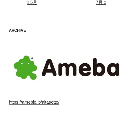
« 5月
7月 »
ARCHIVE
https://ameblo.jp/altasotto/