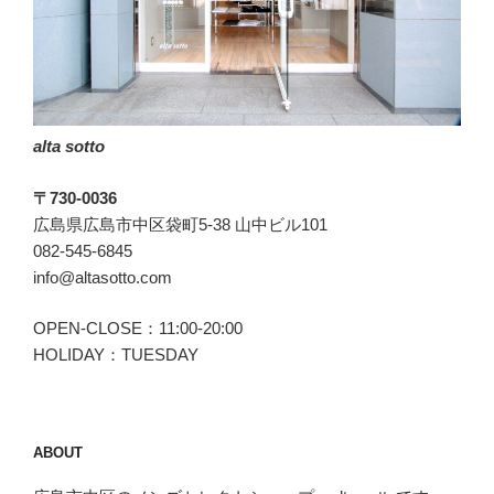
こ
と
も
な
い
alta sotto
NASSOW(ナ
ッ
〒730-0036
ソ
広島県広島市中区袋町5-38 山中ビル101
ー)
082-545-6845
の
info@altasotto.com
切
り
OPEN-CLOSE：11:00-20:00
替
HOLIDAY：TUESDAY
え
ホ
ー
ズ”
ABOUT
の