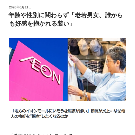
投
2026年6月11日
稿
年齢や性別に関わらず「老若男女、誰から
日:
も好感を抱かれる装い」