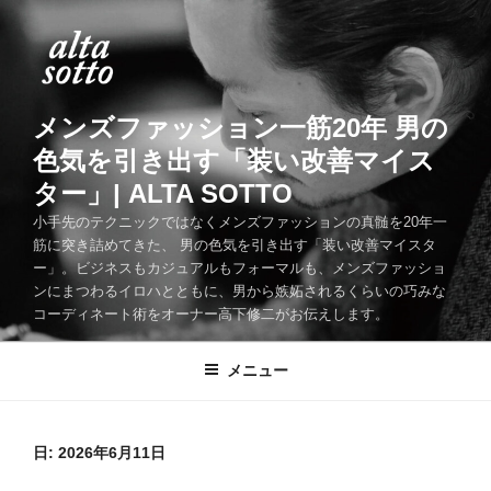
コ
ン
テ
ン
ツ
メンズファッション一筋20年 男の
へ
色気を引き出す「装い改善マイス
ス
ター」| ALTA SOTTO
キ
ッ
小手先のテクニックではなくメンズファッションの真髄を20年一
筋に突き詰めてきた、 男の色気を引き出す「装い改善マイスタ
プ
ー」。ビジネスもカジュアルもフォーマルも、メンズファッショ
ンにまつわるイロハとともに、男から嫉妬されるくらいの巧みな
コーディネート術をオーナー高下修二がお伝えします。
メニュー
日:
2026年6月11日