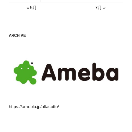
« 5月
7月 »
ARCHIVE
https://ameblo.jp/altasotto/