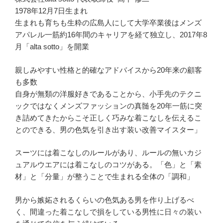
1978年12月7日生まれ
生まれも育ちも生粋の広島人にして大学卒業後はメンズ
アパレル一筋約16年間のキャリアを経て独立し、2017年8
月「alta sotto」を開業
親しみやすい性格と的確なアドバイスから20年来の顧客
も多数
自身が無類の洋服好きであることから、小手先のテクニ
ックではなくメンズファッションの真髄を20年一筋に突
き詰めてきたからこそ正しく巧みな着こなしを伝えるこ
とのできる、男の色気を引き出す装い改善マイスター」
スーツには着こなしのルールがあり、ルールの無いカジ
ュアルウエアには着こなしのコツがある。「色」と「素
材」と「分量」が整うことで生まれる全体の「調和」
男から嫉妬されるくらいの色気ある男を作り上げるべ
く、間違った着こなしで損をしている男性に日々の装い