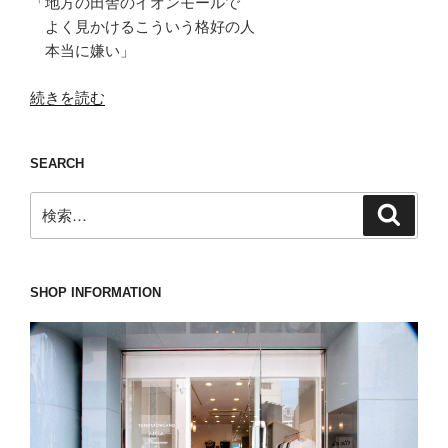
「地方の田舎のイオンモールで
よく見かけるこういう格好の人
本当に嫌い」
“年
続きを読む
齢
や
SEARCH
性
別
検
検
に
索
索:
関
わ
ら
SHOP INFORMATION
ず
「老
若
男
女、
誰