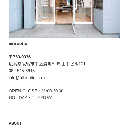
か
ら
も
好
感
を
alta sotto
抱
か
〒730-0036
れ
広島県広島市中区袋町5-38 山中ビル101
る
082-545-6845
装
info@altasotto.com
い」”
の
OPEN-CLOSE：11:00-20:00
HOLIDAY：TUESDAY
ABOUT