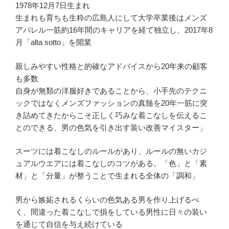
1978年12月7日生まれ
生まれも育ちも生粋の広島人にして大学卒業後はメンズ
アパレル一筋約16年間のキャリアを経て独立し、2017年8
月「alta sotto」を開業
親しみやすい性格と的確なアドバイスから20年来の顧客
も多数
自身が無類の洋服好きであることから、小手先のテクニ
ックではなくメンズファッションの真髄を20年一筋に突
き詰めてきたからこそ正しく巧みな着こなしを伝えるこ
とのできる、男の色気を引き出す装い改善マイスター」
スーツには着こなしのルールがあり、ルールの無いカジ
ュアルウエアには着こなしのコツがある。「色」と「素
材」と「分量」が整うことで生まれる全体の「調和」
男から嫉妬されるくらいの色気ある男を作り上げるべ
く、間違った着こなしで損をしている男性に日々の装い
を通じて自信を与え続けている