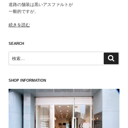
道路の舗装は黒いアスファルトが
一般的ですが、
“「グ
続きを読む
レ
ー
SEARCH
化」
を
検
検
進
索
索:
め
て
い
SHOP INFORMATION
ま
す、
tramarossa(ト
ラ
マ
ロ
ッ