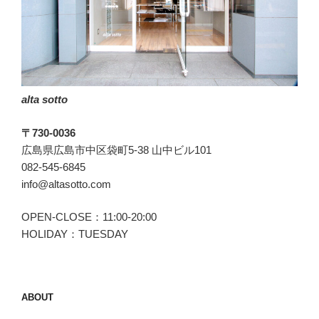
サ)
の
ス
ー
パ
alta sotto
ー
ス
〒730-0036
ト
広島県広島市中区袋町5-38 山中ビル101
レ
082-545-6845
ッ
info@altasotto.com
チ。”
の
OPEN-CLOSE：11:00-20:00
HOLIDAY：TUESDAY
ABOUT