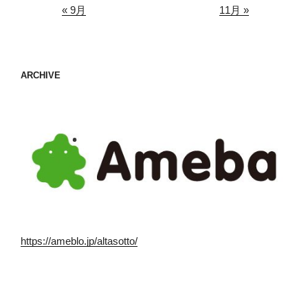
« 9月
11月 »
ARCHIVE
https://ameblo.jp/altasotto/