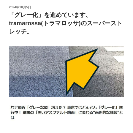
投
2024年10月5日
稿
「グレー化」を進めています、
日:
tramarossa(トラマロッサ)のスーパースト
レッチ。