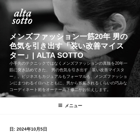
コ
ン
テ
ン
ツ
メンズファッション一筋20年 男の
へ
色気を引き出す「装い改善マイス
ス
ター」| ALTA SOTTO
キ
ッ
小手先のテクニックではなくメンズファッションの真髄を20年一
筋に突き詰めてきた、 男の色気を引き出す「装い改善マイスタ
プ
ー」。ビジネスもカジュアルもフォーマルも、メンズファッショ
ンにまつわるイロハとともに、男から嫉妬されるくらいの巧みな
コーディネート術をオーナー高下修二がお伝えします。
メニュー
日:
2024年10月5日