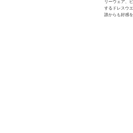
リーウェア、
するドレスウ
誰からも好感