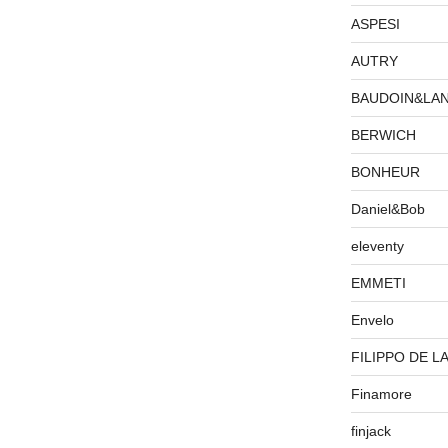
ASPESI
AUTRY
BAUDOIN&LA
BERWICH
BONHEUR
Daniel&Bob
eleventy
EMMETI
Envelo
FILIPPO DE L
Finamore
finjack