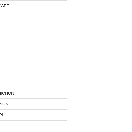
CAFE
NICHON
DSGN
RI