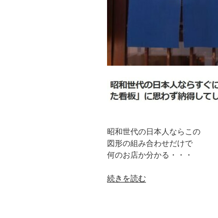
昭和世代の日本人ならこの
図形の組み合わせだけで
何のお店か分かる・・・
“て
続きを読む
や
ん
で