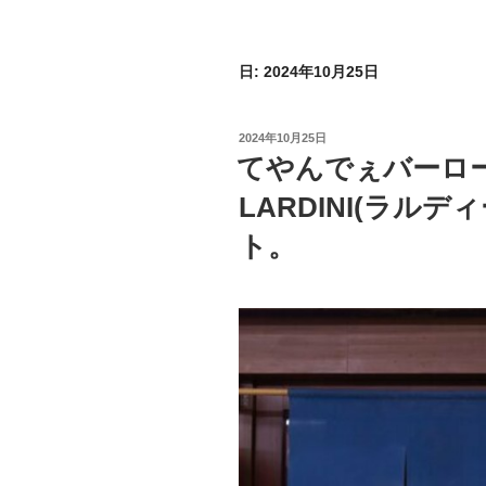
日:
2024年10月25日
投
2024年10月25日
稿
てやんでぇバーロ
日:
LARDINI(ラル
ト。