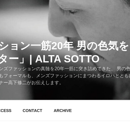
ション一筋20年 男の色気
」| ALTA SOTTO
ンズファッションの真髄を20年一筋に突き詰めてきた、 男の
もフォーマルも、メンズファッションにまつわるイロハととも
ナー高下修二がお伝えします。
CCESS
CONTACT
ARCHIVE