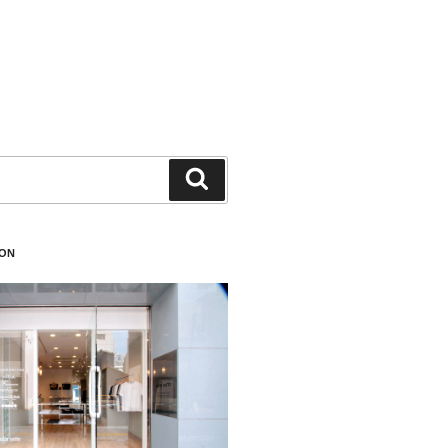
検
索
ION