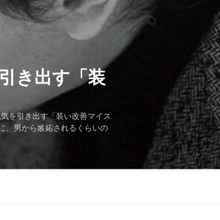
を引き出す「装
色気を引き出す「装い改善マイス
に、男から嫉妬されるくらいの