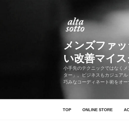
コ
ン
テ
ン
ツ
へ
メンズファッ
ス
キ
い改善マイスター
ッ
プ
小手先のテクニックではなくメ
ター」。ビジネスもカジュアル
巧みなコーディネート術をオー
TOP
ONLINE STORE
A