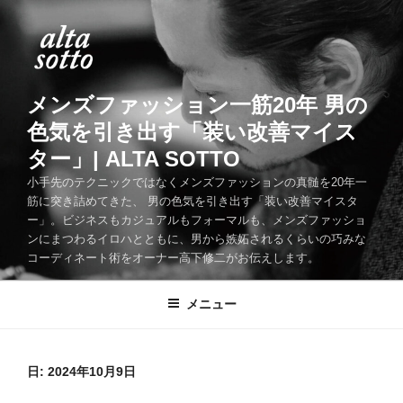
コ
ン
テ
ン
ツ
メンズファッション一筋20年 男の
へ
色気を引き出す「装い改善マイス
ス
ター」| ALTA SOTTO
キ
ッ
小手先のテクニックではなくメンズファッションの真髄を20年一
筋に突き詰めてきた、 男の色気を引き出す「装い改善マイスタ
プ
ー」。ビジネスもカジュアルもフォーマルも、メンズファッショ
ンにまつわるイロハとともに、男から嫉妬されるくらいの巧みな
コーディネート術をオーナー高下修二がお伝えします。
メニュー
日:
2024年10月9日