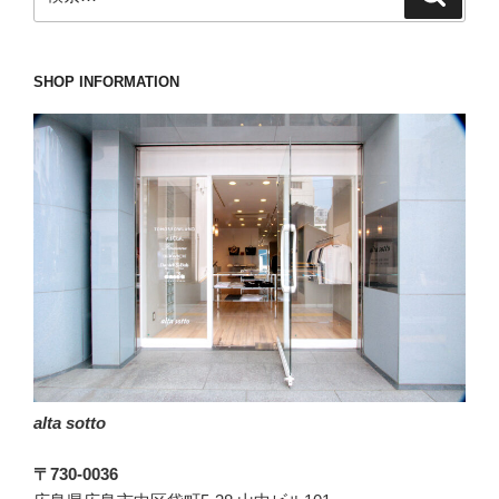
索
索:
し
て
ま
SHOP INFORMATION
す
eleventy(イ
レ
ブ
ン
テ
ィ)
の
ベ
イ
カ
ー
alta sotto
パ
ン
〒730-0036
ツ。”