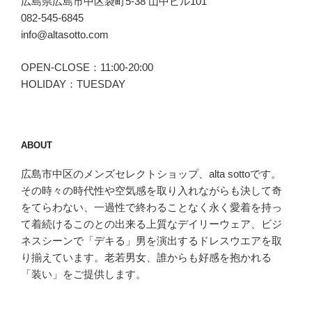
広島県広島市中区袋町5-38 山中ビル101
の
082-545-6845
info@altasotto.com
OPEN-CLOSE：11:00-20:00
HOLIDAY：TUESDAY
ABOUT
広島市中区のメンズセレクトショップ、alta sottoです。
その時々の時代性や空気感を取り入れながらも決して奇
をてらわない、一過性で終わることなく永く愛着を持っ
て着続けるこのとの出来る上質なデイリーウェア、ビジ
ネスシーンで「デキる」男を演出するドレスウエアを取
り揃えています。老若男女、誰からも好感を抱かれる
「装い」をご提供します。