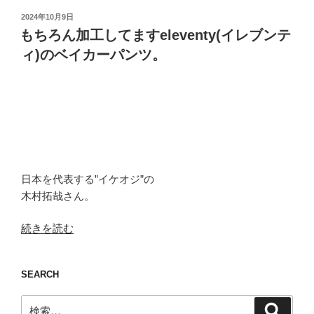
投
2024年10月9日
稿
もちろん加工してますeleventy(イレブンテ
日:
ィ)のベイカーパンツ。
日本を代表する”イケオジ”の
木村拓哉さん。
“も
続きを読む
ち
ろ
SEARCH
ん
加
検
検
工