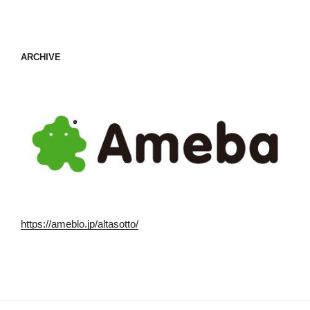
ARCHIVE
https://ameblo.jp/altasotto/