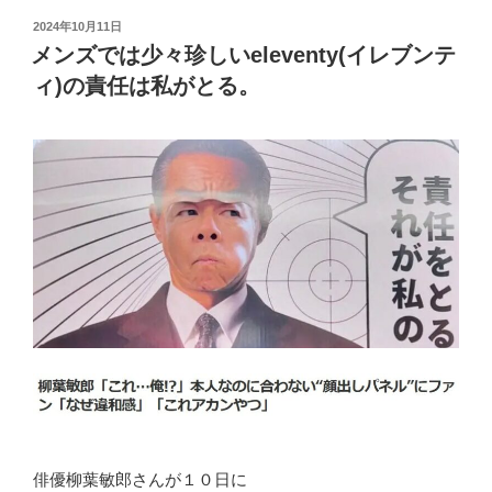
投
2024年10月11日
稿
メンズでは少々珍しいeleventy(イレブンテ
日:
ィ)の責任は私がとる。
俳優柳葉敏郎さんが１０日に