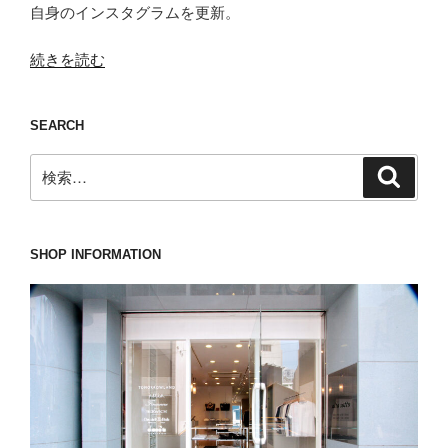
自身のインスタグラムを更新。
“メ
続きを読む
ン
ズ
SEARCH
で
は
検
検
少々
索
索:
珍
し
い
SHOP INFORMATION
eleventy(イ
レ
ブ
ン
テ
ィ)
の
責