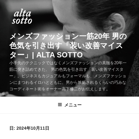
コ
ン
テ
ン
ツ
メンズファッション一筋20年 男の
へ
色気を引き出す「装い改善マイス
ス
ター」| ALTA SOTTO
キ
ッ
小手先のテクニックではなくメンズファッションの真髄を20年一
筋に突き詰めてきた、 男の色気を引き出す「装い改善マイスタ
プ
ー」。ビジネスもカジュアルもフォーマルも、メンズファッショ
ンにまつわるイロハとともに、男から嫉妬されるくらいの巧みな
コーディネート術をオーナー高下修二がお伝えします。
メニュー
日:
2024年10月11日