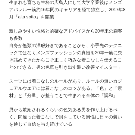
生まれも育ちも生粋の広島人にして大学卒業後はメンズ
アパレル一筋約16年間のキャリアを経て独立し、2017年8
月「alta sotto」を開業
親しみやすい性格と的確なアドバイスから20年来の顧客
も多数
自身が無類の洋服好きであることから、小手先のテクニ
ックではなくメンズファッションの真髄を20年一筋に突
き詰めてきたからこそ正しく巧みな着こなしを伝えるこ
とのできる、男の色気を引き出す装い改善マイスター」
スーツには着こなしのルールがあり、ルールの無いカジ
ュアルウエアには着こなしのコツがある。「色」と「素
材」と「分量」が整うことで生まれる全体の「調和」
男から嫉妬されるくらいの色気ある男を作り上げるべ
く、間違った着こなしで損をしている男性に日々の装い
を通じて自信を与え続けている