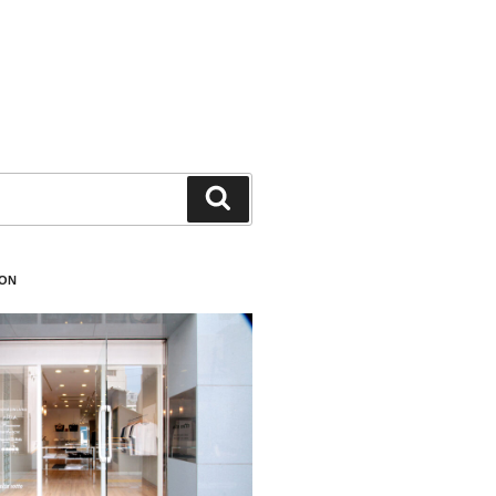
検
索
ION