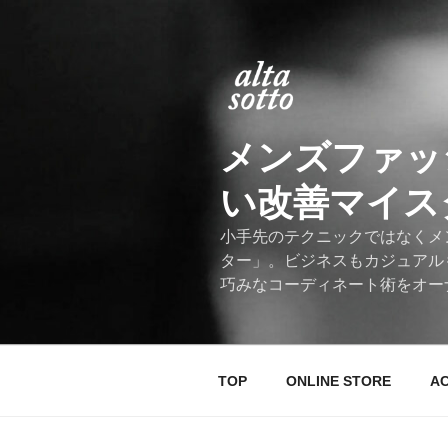
コ
ン
テ
ン
ツ
へ
メンズファッ
ス
キ
い改善マイスター
ッ
プ
小手先のテクニックではなくメ
ター」。ビジネスもカジュアル
巧みなコーディネート術をオー
TOP
ONLINE STORE
A