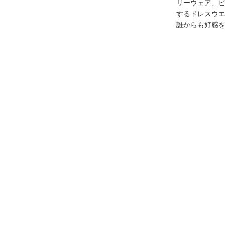
リーウェア、
するドレスウ
誰からも好感