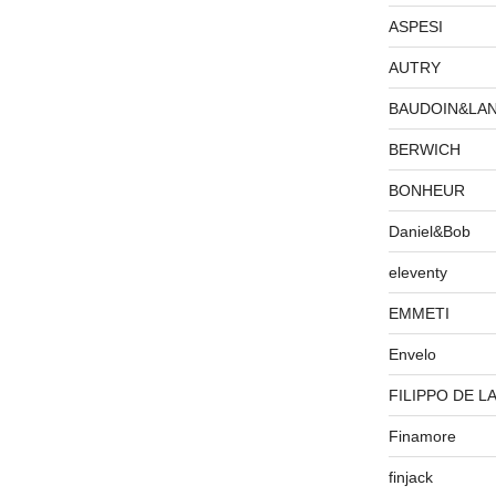
ASPESI
AUTRY
BAUDOIN&LA
BERWICH
BONHEUR
Daniel&Bob
eleventy
EMMETI
Envelo
FILIPPO DE L
Finamore
finjack