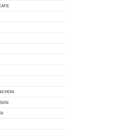
CAFE
NICHON
DSGN
RI