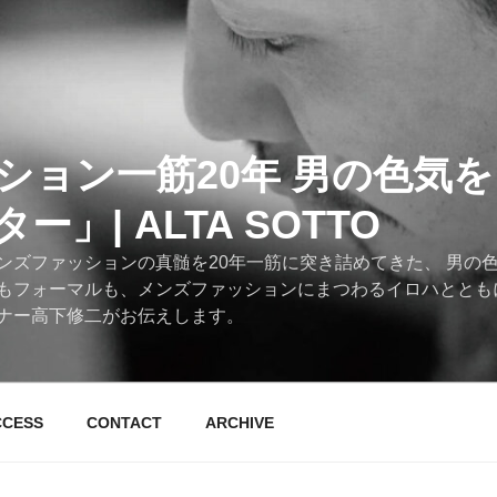
ション一筋20年 男の色気
」| ALTA SOTTO
ンズファッションの真髄を20年一筋に突き詰めてきた、 男の
もフォーマルも、メンズファッションにまつわるイロハととも
ナー高下修二がお伝えします。
CCESS
CONTACT
ARCHIVE