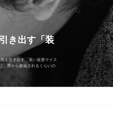
を引き出す「装
色気を引き出す「装い改善マイス
に、男から嫉妬されるくらいの