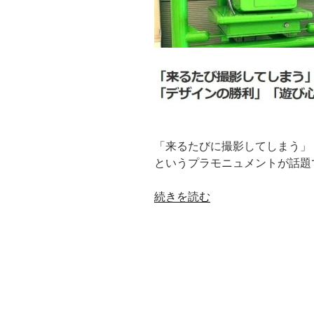
「来るたびに撮影してしまう」
というプラモニュメントが話題
“二
続きを読む
度
見
さ
れ
る
こ
と