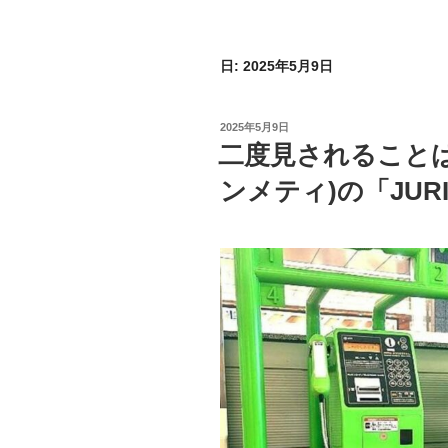
日:
2025年5月9日
投
2025年5月9日
稿
二度見されることは
日:
ンメティ)の「JURI