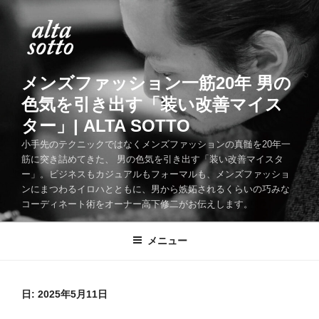
コ
ン
テ
ン
ツ
メンズファッション一筋20年 男の
へ
色気を引き出す「装い改善マイス
ス
ター」| ALTA SOTTO
キ
ッ
小手先のテクニックではなくメンズファッションの真髄を20年一
筋に突き詰めてきた、 男の色気を引き出す「装い改善マイスタ
プ
ー」。ビジネスもカジュアルもフォーマルも、メンズファッショ
ンにまつわるイロハとともに、男から嫉妬されるくらいの巧みな
コーディネート術をオーナー高下修二がお伝えします。
メニュー
日:
2025年5月11日