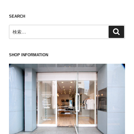
び
嵐
SEARCH
を
巻
検
検
き
索
索:
起
こ
す
SHOP INFORMATION
WH(ダ
ブ
ル
エ
イ
チ)
の
タ
ッ
セ
ル