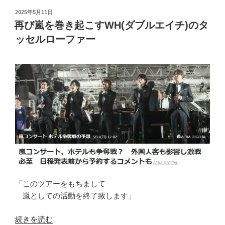
投
2025年5月11日
稿
再び嵐を巻き起こすWH(ダブルエイチ)のタ
日:
ッセルローファー
「このツアーをもちまして
嵐としての活動を終了致します」
“再
続きを読む