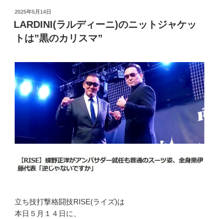
投
2025年5月14日
稿
LARDINI(ラルディーニ)のニットジャケッ
日:
トは”黒のカリスマ”
立ち技打撃格闘技RISE(ライズ)は
本日５月１４日に、