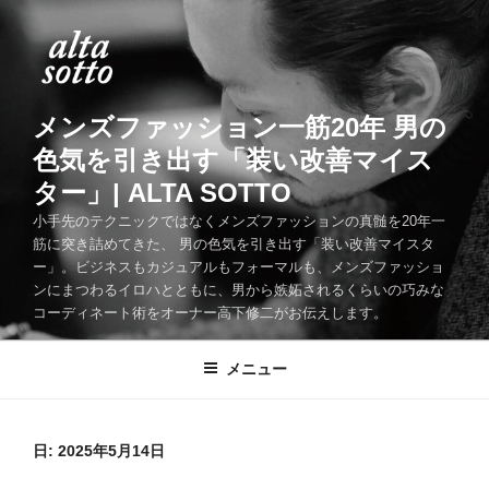
コ
ン
テ
ン
ツ
メンズファッション一筋20年 男の
へ
色気を引き出す「装い改善マイス
ス
ター」| ALTA SOTTO
キ
ッ
小手先のテクニックではなくメンズファッションの真髄を20年一
筋に突き詰めてきた、 男の色気を引き出す「装い改善マイスタ
プ
ー」。ビジネスもカジュアルもフォーマルも、メンズファッショ
ンにまつわるイロハとともに、男から嫉妬されるくらいの巧みな
コーディネート術をオーナー高下修二がお伝えします。
メニュー
日:
2025年5月14日