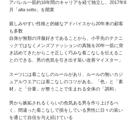
アパレル一筋約16年間のキャリアを経て独立し、2017年8
月「alta sotto」を開業
親しみやすい性格と的確なアドバイスから20年来の顧客
も多数
自身が無類の洋服好きであることから、小手先のテクニ
ックではなくメンズファッションの真髄を20年一筋に突
き詰めてきたからこそ正しく巧みな着こなしを伝えるこ
とのできる、男の色気を引き出す装い改善マイスター」
スーツには着こなしのルールがあり、ルールの無いカジ
ュアルウエアには着こなしのコツがある。「色」と「素
材」と「分量」が整うことで生まれる全体の「調和」
男から嫉妬されるくらいの色気ある男を作り上げるべ
く、間違った着こなしで損をしている男性に日々の装い
を通じて自信を与え続けている