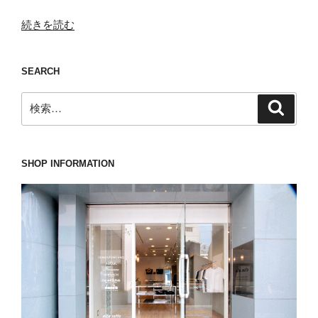
“LARDINI(ラ
続きを読む
ル
デ
SEARCH
ィ
ー
検
検
ニ)
索
索:
の
ニ
ッ
SHOP INFORMATION
ト
ジ
ャ
ケ
ッ
ト
は”黒
の
カ