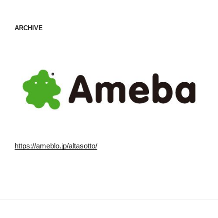
ARCHIVE
https://ameblo.jp/altasotto/