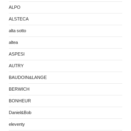
ALPO
ALSTECA
alta sotto
altea
ASPESI
AUTRY
BAUDOIN&LANGE
BERWICH
BONHEUR
Daniel&Bob
eleventy