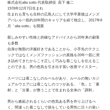
株式会社alta sotto 代表取締役 高下 修二
1978年12月7日生まれ
生まれも育ちも生粋の広島人にして大学卒業後はメンズ
アパレル一筋約16年間のキャリアを経て独立し、2017年8
月「alta sotto」を開業
親しみやすい性格と的確なアドバイスから20年来の顧客
も多数
自身が無類の洋服好きであることから、小手先のテクニ
ックではなくメンズファッションの真髄を20年一筋に突
き詰めてきたからこそ正しく巧みな着こなしを伝えるこ
とのできる、男の色気を引き出す装い改善マイスター」
スーツには着こなしのルールがあり、ルールの無いカジ
ュアルウエアには着こなしのコツがある。「色」と「素
材」と「分量」が整うことで生まれる全体の「調和」
男から嫉妬されるくらいの色気ある男を作り上げるべ
く、間違った着こなしで損をしている男性に日々の装い