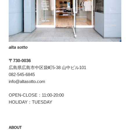
る
LARDINI(ラ
ル
デ
ィ
ー
alta sotto
ニ
の
〒730-0036
「ROMA(ロ
広島県広島市中区袋町5-38 山中ビル101
ー
082-545-6845
マ)」”
info@altasotto.com
の
OPEN-CLOSE：11:00-20:00
HOLIDAY：TUESDAY
ABOUT