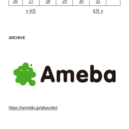
26
27
28
29
30
31
« 4月
6月 »
ARCHIVE
https://ameblo.jp/altasotto/