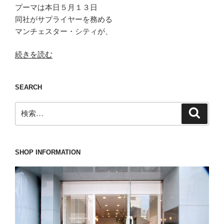
プーマは本日５月１３日
同社がサプライヤーを務める
マンチェスター・シティが、
“歴
続きを読む
史
と
SEARCH
伝
統、
検
検
そ
索
索:
し
て
「ら
SHOP INFORMATION
し
さ」
を
象
徴
す