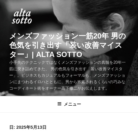
コ
ン
テ
ン
ツ
メンズファッション一筋20年 男の
へ
色気を引き出す「装い改善マイス
ス
ター」| ALTA SOTTO
キ
ッ
小手先のテクニックではなくメンズファッションの真髄を20年一
筋に突き詰めてきた、 男の色気を引き出す「装い改善マイスタ
プ
ー」。ビジネスもカジュアルもフォーマルも、メンズファッショ
ンにまつわるイロハとともに、男から嫉妬されるくらいの巧みな
コーディネート術をオーナー高下修二がお伝えします。
メニュー
日:
2025年5月13日