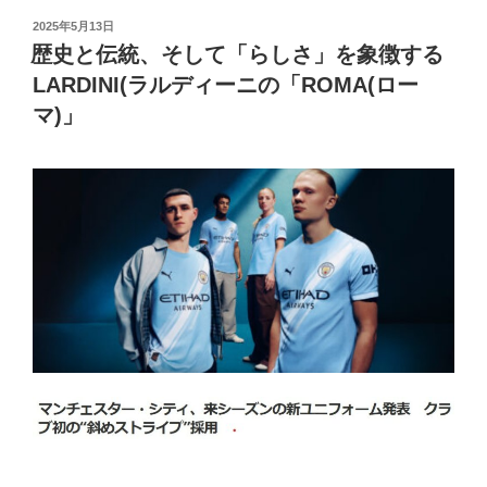
投
2025年5月13日
稿
歴史と伝統、そして「らしさ」を象徴する
日:
LARDINI(ラルディーニの「ROMA(ロー
マ)」