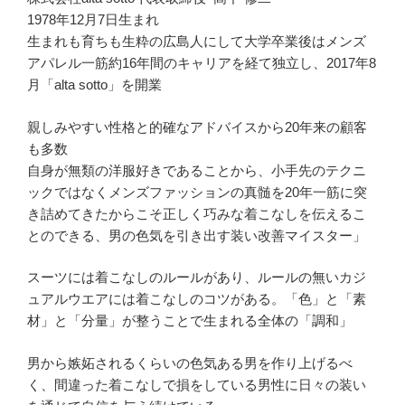
1978年12月7日生まれ
生まれも育ちも生粋の広島人にして大学卒業後はメンズ
アパレル一筋約16年間のキャリアを経て独立し、2017年8
月「alta sotto」を開業
親しみやすい性格と的確なアドバイスから20年来の顧客
も多数
自身が無類の洋服好きであることから、小手先のテクニ
ックではなくメンズファッションの真髄を20年一筋に突
き詰めてきたからこそ正しく巧みな着こなしを伝えるこ
とのできる、男の色気を引き出す装い改善マイスター」
スーツには着こなしのルールがあり、ルールの無いカジ
ュアルウエアには着こなしのコツがある。「色」と「素
材」と「分量」が整うことで生まれる全体の「調和」
男から嫉妬されるくらいの色気ある男を作り上げるべ
く、間違った着こなしで損をしている男性に日々の装い