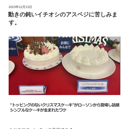
投
2023年12月13日
稿
動きの鈍いイチオシのアスペジに苦しみま
日:
す。