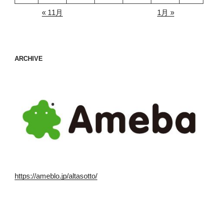
« 11月
1月 »
ARCHIVE
https://ameblo.jp/altasotto/