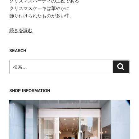
クリスマスパーティの主役である
クリスマスケーキは華やかに
飾り付けられたものが多い中、
“動
続きを読む
き
の
SEARCH
鈍
い
検
検
イ
索
索:
チ
オ
シ
SHOP INFORMATION
の
ア
ス
ペ
ジ
に