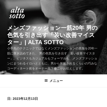
コ
ン
テ
ン
ツ
メンズファッション一筋20年 男の
へ
色気を引き出す「装い改善マイス
ス
ター」| ALTA SOTTO
キ
ッ
小手先のテクニックではなくメンズファッションの真髄を20年一
筋に突き詰めてきた、 男の色気を引き出す「装い改善マイスタ
プ
ー」。ビジネスもカジュアルもフォーマルも、メンズファッショ
ンにまつわるイロハとともに、男から嫉妬されるくらいの巧みな
コーディネート術をオーナー高下修二がお伝えします。
メニュー
日:
2023年12月13日