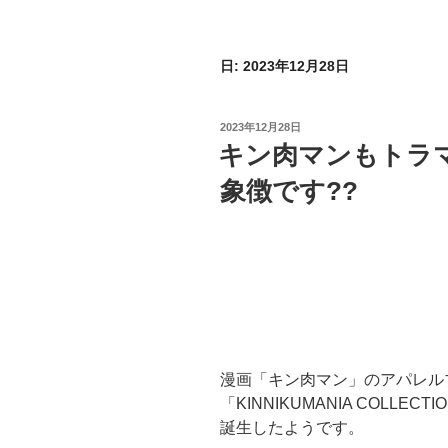
日:
2023年12月28日
投
2023年12月28日
稿
キン肉マンもトラ
日:
象徴です??
漫画「キン肉マン」のアパレル
「KINNIKUMANIA COLLECT
誕生したようです。