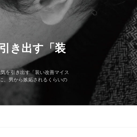
を引き出す「装
色気を引き出す「装い改善マイス
に、男から嫉妬されるくらいの