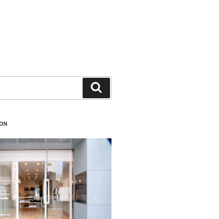
検
索
ION