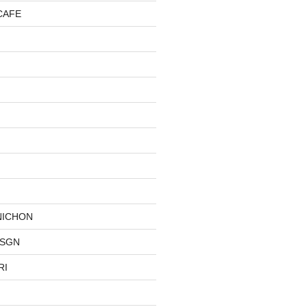
CAFE
NICHON
DSGN
RI