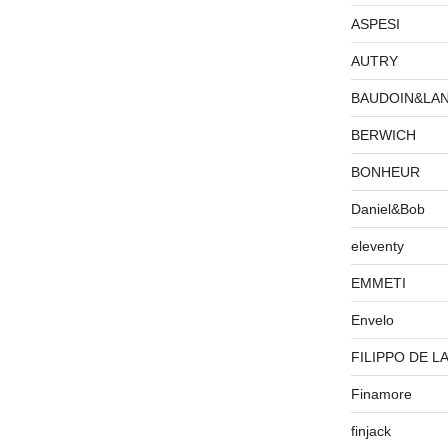
ASPESI
AUTRY
BAUDOIN&LA
BERWICH
BONHEUR
Daniel&Bob
eleventy
EMMETI
Envelo
FILIPPO DE L
Finamore
finjack