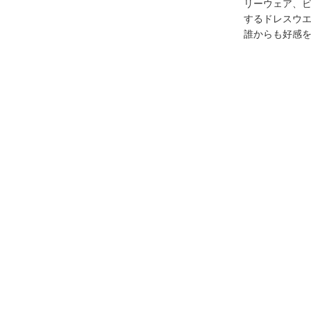
リーウェア、
するドレスウ
誰からも好感