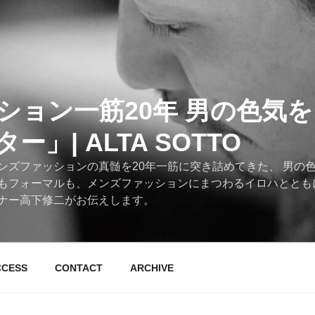
ション一筋20年 男の色気
」| ALTA SOTTO
ンズファッションの真髄を20年一筋に突き詰めてきた、 男の
もフォーマルも、メンズファッションにまつわるイロハととも
ナー高下修二がお伝えします。
CCESS
CONTACT
ARCHIVE