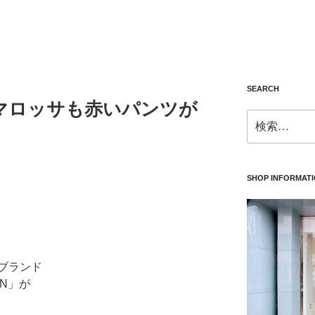
SEARCH
マロッサも赤いパンツが
検
索:
SHOP INFORMAT
ブランド
ION」が