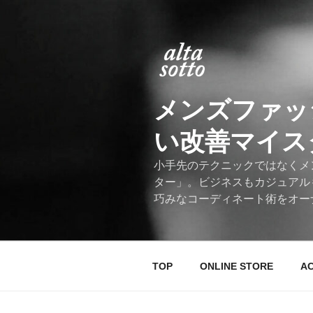
コ
ン
テ
ン
ツ
へ
メンズファッ
ス
キ
い改善マイスター
ッ
プ
小手先のテクニックではなくメ
ター」。ビジネスもカジュアル
巧みなコーディネート術をオー
TOP
ONLINE STORE
A